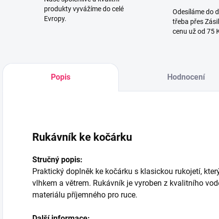
produkty vyvážíme do celé
Odesíláme do 
Evropy.
třeba přes Zási
cenu už od 75 
Popis
Hodnocení
Rukávník ke kočárku
Stručný popis:
Praktický doplněk ke kočárku s klasickou rukojetí, kte
vlhkem a větrem. Rukávník je vyroben z kvalitního vod
materiálu příjemného pro ruce.
Další informace: