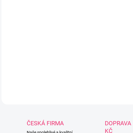
mate
vod
s o
stál
fle
oše
jed
aut
šet
53 x
DETA
ČESKÁ FIRMA
DOPRAVA 
KČ
Naše spolehlivé a kvalitní