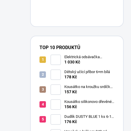
TOP 10 PRODUKTŮ
Elektrická odsávačka
mateřského mléka EasyStart
1 030 Kč
Dětský učící příbor 6+m bílá
178 Kč
Kousátko na kroužku srdíčko
dřevo silikon 0+ žlutá
157 Kč
Kousátko silikonovo dřevěné
HEN
156 Kč
Dudlík DUSTY BLUE 1 ks 6-18
m
176 Kč