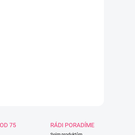
riál: 100% polyamid, atestovaný kvalitní materiál s
ěodolnou úpravouVýplň: 100% polyesterové vlákno
ptimálními termoregulačními vlastnostmi a tvarovou
ostíVnitřní materiál: 100% polyester, atestovaný
ece s úpravou antipeelingJednoduché
třováníVnější materiál je nepromokavý a tím
noduše omyvatelný vlhkou tkaninou. Možné praní v
omatické pračce do 30°C pracími prostředky
rnými k barvám.Rozměry rukávníku na rukojeti: 44-
 26 - 28 cm
ILNÍ INFORMACE
ZEPTAT SE
OD 75
RÁDI PORADÍME
Svým produktům