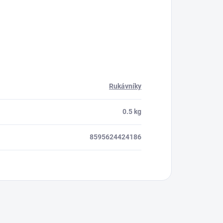
Rukávníky
0.5 kg
8595624424186