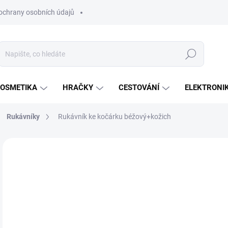
ochrany osobních údajů
Hledat
OSMETIKA
HRAČKY
CESTOVÁNÍ
ELEKTRONI
Rukávníky
Rukávník ke kočárku béžový+kožich
Neohodnoceno
Podrobnosti hodnocení
ZNAČKA:
EMITEX
1
Měr
SK
cena
MŮŽ
DO:
12.