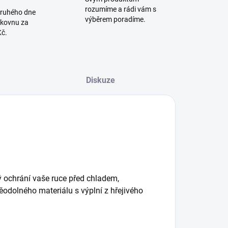
rozumíme a rádi vám s
druhého dne
výběrem poradíme.
lkovnu za
Kč.
Diskuze
rý ochrání vaše ruce před chladem,
ěodolného materiálu s výplní z hřejivého