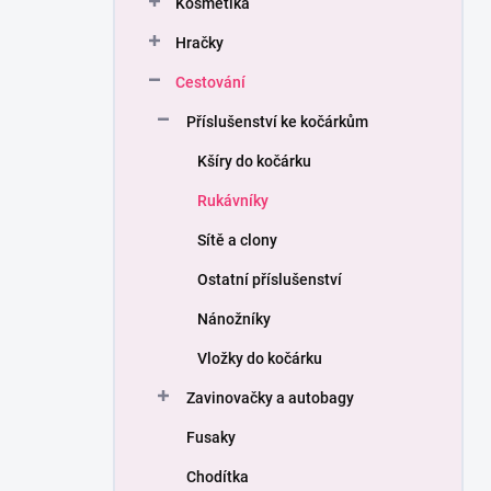
Kosmetika
í
p
Hračky
a
n
Cestování
e
Příslušenství ke kočárkům
l
Kšíry do kočárku
Rukávníky
Sítě a clony
Ostatní příslušenství
Nánožníky
Vložky do kočárku
Zavinovačky a autobagy
Fusaky
Chodítka