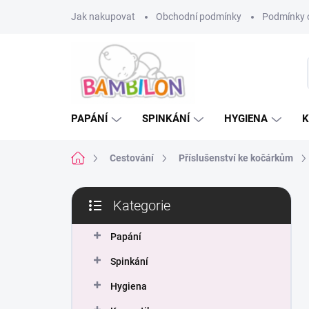
Přejít
Jak nakupovat
Obchodní podmínky
Podmínky 
na
obsah
PAPÁNÍ
SPINKÁNÍ
HYGIENA
K
Domů
Cestování
Příslušenství ke kočárkům
P
Kategorie
o
Přeskočit
s
kategorie
t
Papání
r
Spinkání
a
n
Hygiena
n