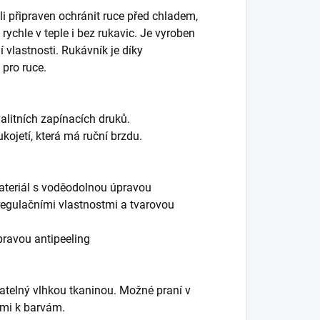
li připraven ochránit ruce před chladem,
rychle v teple i bez rukavic. Je vyroben
í vlastnosti. Rukávník je díky
pro ruce.
alitních zapínacích druků.
ukojetí, která má ruční brzdu.
materiál s voděodolnou úpravou
regulačními vlastnostmi a tvarovou
úpravou antipeeling
atelný vlhkou tkaninou. Možné praní v
ými k barvám.