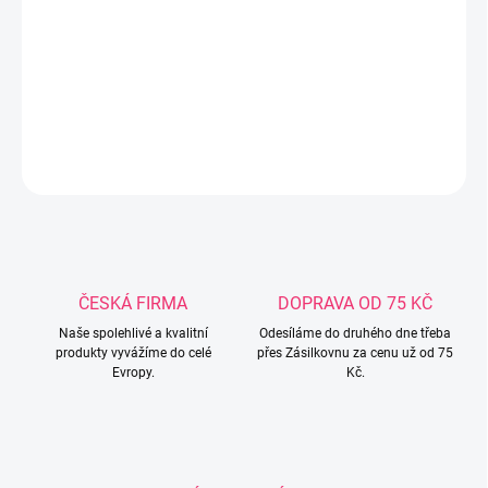
−
+
Přidat do košíku
DETAILNÍ INFORMACE
ZEPTAT SE
ČESKÁ FIRMA
DOPRAVA OD 75 KČ
Naše spolehlivé a kvalitní
Odesíláme do druhého dne třeba
produkty vyvážíme do celé
přes Zásilkovnu za cenu už od 75
Evropy.
Kč.