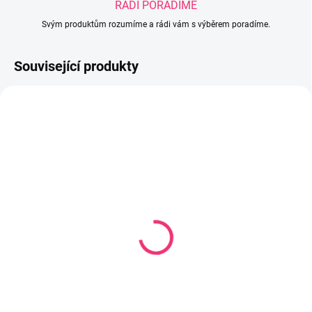
RÁDI PORADÍME
Svým produktům rozumíme a rádi vám s výběrem poradíme.
Související produkty
NOVINKA
AKCE
SKLADEM
SKLADEM U DODAVATELE
(1 KS)
Pěnová podložka
Hrací deka Nature&Love
rolovací 120x178 cm
růžová
Forest and City
768 Kč
510 Kč
Do košíku
Do košíku