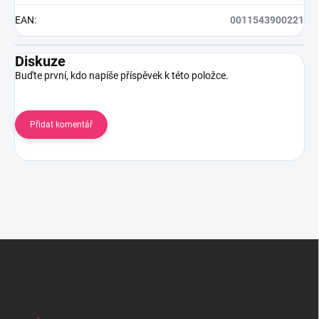
EAN
:
0011543900221
Diskuze
Buďte první, kdo napíše příspěvek k této položce.
Přidat komentář
Z
á
p
a
t