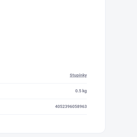
Stupínky
0.5 kg
4052396058963