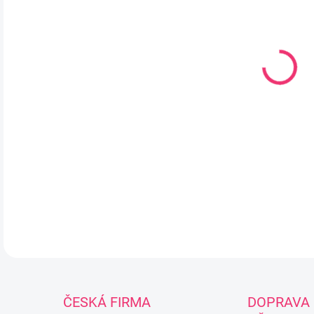
Stol
použ
využ
k t
stol
bezp
14 c
DETA
ČESKÁ FIRMA
DOPRAVA 