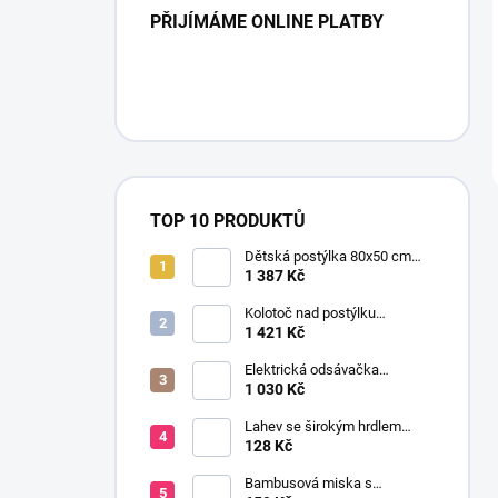
PŘIJÍMÁME ONLINE PLATBY
TOP 10 PRODUKTŮ
Dětská postýlka 80x50 cm
LINDO ONYX
1 387 Kč
Kolotoč nad postýlku
kouselný les
1 421 Kč
Elektrická odsávačka
mateřského mléka EasyStart
1 030 Kč
Lahev se širokým hrdlem
EXOTIC ANIMALS 300 ml
128 Kč
modrá
Bambusová miska s