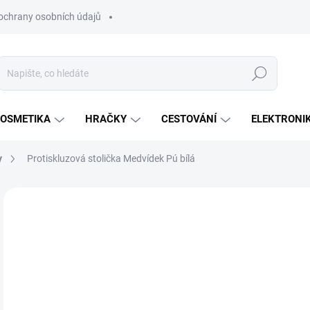
ochrany osobních údajů
Hledat
OSMETIKA
HRAČKY
CESTOVÁNÍ
ELEKTRONI
y
Protiskluzová stolička Medvídek Pú bílá
Neohodnoceno
Podrobnosti hodnocení
ZNAČKA:
KEEEPE
1
Měr
SK
cena
MŮŽ
DO:
12.