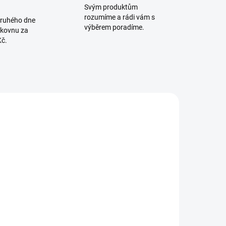
Svým produktům
rozumíme a rádi vám s
druhého dne
výběrem poradíme.
lkovnu za
Kč.