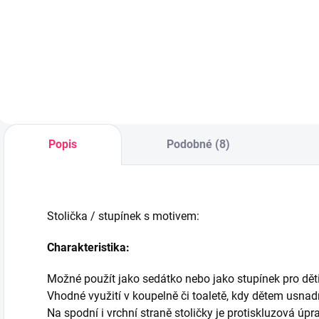
fleece
fleece
253 Kč
252 Kč
Do košíku
Do košíku
Popis
Podobné (8)
Stolička / stupínek s motivem:
Charakteristika:
Možné použít jako sedátko nebo jako stupínek pro děti
Vhodné využití v koupelně či toaletě, kdy dětem usna
Na spodní i vrchní straně stoličky je protiskluzová úpra