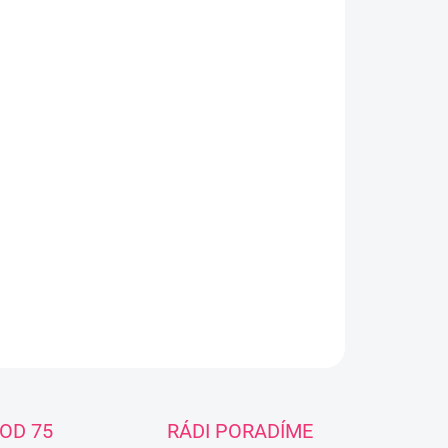
−
+
Přidat do košíku
ička / stupínek s motivem: Charakteristika: Možné
ít jako sedátko nebo jako stupínek pro děti.Vhodné
ití v koupelně či toaletě, kdy dětem usnadní přístup
ěžce dostupným místům.Na spodní i vrchní straně
ičky je protiskluzová úprava, takže je stolička
ečnější.Materiál : plast Rozměry výrobku: 42 × 30 ×
m, Váha balení: 0,4 kg
ILNÍ INFORMACE
ZEPTAT SE
OD 75
RÁDI PORADÍME