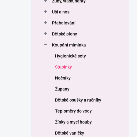
Zuby, vlasy, nehty
í
p
Uši a nos
a
n
Přebalování
e
Dětské pleny
l
Koupání miminka
Hygienické sety
Stupínky
Nočníky
Župany
Dětské osušky a ručníky
Teploměry do vody
Žínky a mycí houby
Dětské vaničky