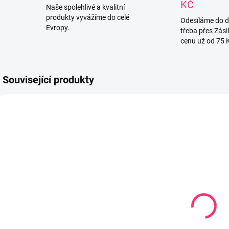
KČ
Naše spolehlivé a kvalitní
produkty vyvážíme do celé
Odesíláme do 
Evropy.
třeba přes Zási
cenu už od 75 
Související produkty
771624
673-1
SKLADEM
SKLADEM U
(2 KS)
DODAVATELE
Dětský župan
Dětský župan s
Coral tisk 3D
výšivkou Coral
vel.80-92 cm
80-92 cm