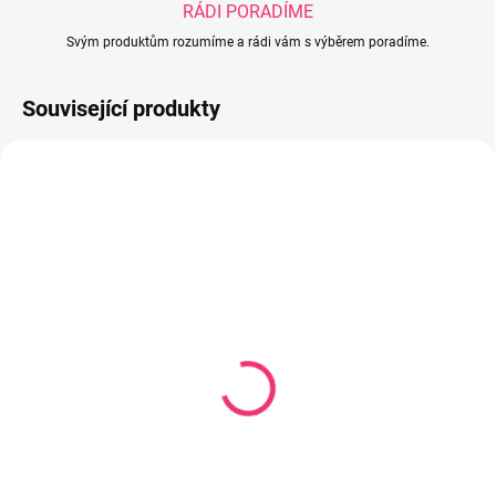
RÁDI PORADÍME
Svým produktům rozumíme a rádi vám s výběrem poradíme.
Související produkty
SKLADEM U DODAVATELE
SKLADEM U DODAVATELE
Postýlka Karolína II
Dětská postýlka Safari
120x60 cm bílá
žirafa 120 x 60 cm bílá
1 815 Kč
2 178 Kč
Do košíku
Do košíku