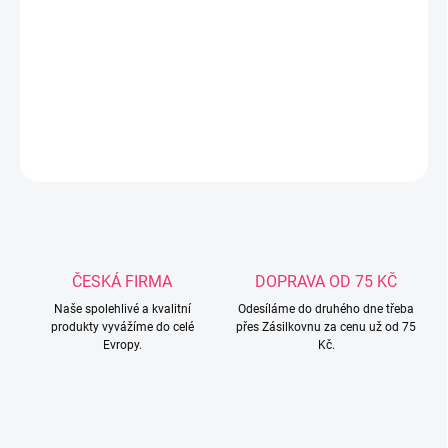
Povlečení do postýlky Baby Matex Patchwork . 3 Dílna sada:
Potah na přikrývku 100 x 135cm Potah na polštář 40 x 60 cm
Mantinél 30 x 175 cm Materiál : 100 % bavlna Foto je pouze
ilustrativní.Povelčení je modré - podlad je světle béžový.
DETAILNÍ INFORMACE
ZEPTAT SE
ČESKÁ FIRMA
DOPRAVA OD 75 KČ
Naše spolehlivé a kvalitní
Odesíláme do druhého dne třeba
produkty vyvážíme do celé
přes Zásilkovnu za cenu už od 75
Evropy.
Kč.