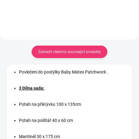
Zobrazit všechny související produkty
Povlečení do postýlky Baby Matex Patchwork .
3 Dílna sada:
Potah na přikrývku 100 x 135cm
Potah na polštář 40 x 60 cm
Mantinél 30 x 175 cm