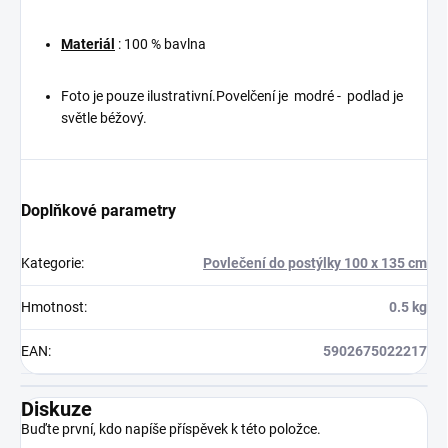
Materiál
: 100 % bavlna
Foto je pouze ilustrativní.Povelčení je modré - podlad je
světle béžový.
Doplňkové parametry
Kategorie
:
Povlečení do postýlky 100 x 135 cm
Hmotnost
:
0.5 kg
EAN
:
5902675022217
Diskuze
Buďte první, kdo napíše příspěvek k této položce.