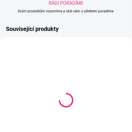
RÁDI PORADÍME
Svým produktům rozumíme a rádi vám s výběrem poradíme.
Související produkty
SKLADEM
SKLADEM U DODAVATELE
(2 KS)
Dětský župan s výšivkou
Dětský župan Coral tisk
Coral 80-92 cm fleece
3D vel.80-92 cm fleece
252 Kč
253 Kč
Do košíku
Do košíku