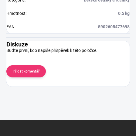
Hmotnost
:
0.5 kg
EAN
:
5902605477698
Diskuze
Buďte první, kdo napíše příspěvek k této položce.
Přidat komentář
Z
á