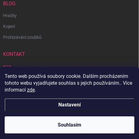
BLOG
Hračky
Kojení
Prořezávání zoubků
KONTAKT
obchod
@
bambilon.cz
Tento web používá soubory cookie. Dalším procházením
+420 728 355 665
tohoto webu vyjadřujete souhlas s jejich používáním.. Více
informací
zde
.
Sledujte nás na Facebooku
Nastavení
Copyright 2026
Bambilon
. Všechna práva vyhrazena.
Souhlasím
Vytvořil Shoptet