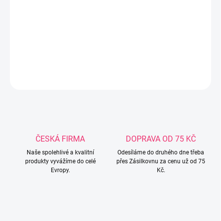
Pončo dětské 50x50 cm E003 Safari Pončo Baby Eco &
LoveDokonalá ochrana vašeho dítěte po koupání. Pončo
vyrobené z vysoce kvalitního bambusového froté (bambus 90%,
bavlna 10%), s kapucí. Rozměry: 50x50 cm
DETAILNÍ INFORMACE
ZEPTAT SE
ČESKÁ FIRMA
DOPRAVA OD 75 KČ
Naše spolehlivé a kvalitní
Odesíláme do druhého dne třeba
produkty vyvážíme do celé
přes Zásilkovnu za cenu už od 75
Evropy.
Kč.