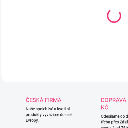
DETA
ČESKÁ FIRMA
DOPRAVA 
KČ
Naše spolehlivé a kvalitní
produkty vyvážíme do celé
Odesíláme do 
Evropy.
třeba přes Zási
cenu už od 75 