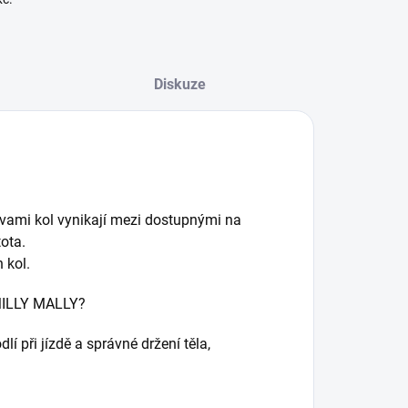
Diskuze
rvami kol vynikají mezi dostupnými na
tota.
 kol.
d MILLY MALLY?
í při jízdě a správné držení těla,