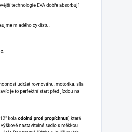
ovější technologie EVA dobře absorbují
aujme mladého cyklistu,
lo.
hopnost udržet rovnováhu, motorika, síla
íc je to perfektní start před jízdou na
 12" kola
odolná proti propíchnutí,
která
 výškově nastavitelné sedlo s měkkou