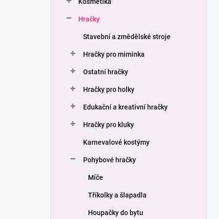
Kosmetika
í
p
Hračky
a
n
Stavební a změdělské stroje
e
Hračky pro miminka
l
Ostatní hračky
Hračky pro holky
Edukační a kreativní hračky
Hračky pro kluky
Karnevalové kostýmy
Pohybové hračky
Míče
Tříkolky a šlapadla
Houpačky do bytu