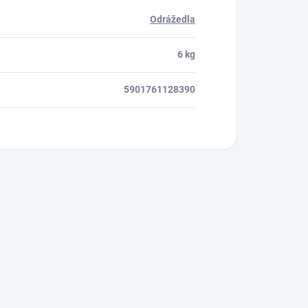
Odrážedla
6 kg
5901761128390