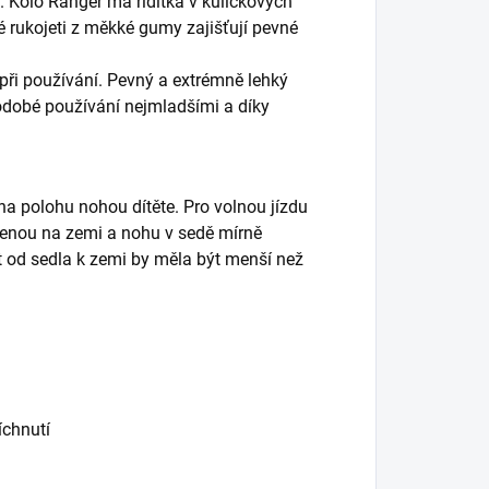
em. Kolo Ranger má řídítka v kuličkových
é rukojeti z měkké gumy zajišťují pevné
při používání. Pevný a extrémně lehký
dobé používání nejmladšími a díky
na polohu nohou dítěte. Pro volnou jízdu
ženou na zemi a nohu v sedě mírně
 od sedla k zemi by měla být menší než
íchnutí