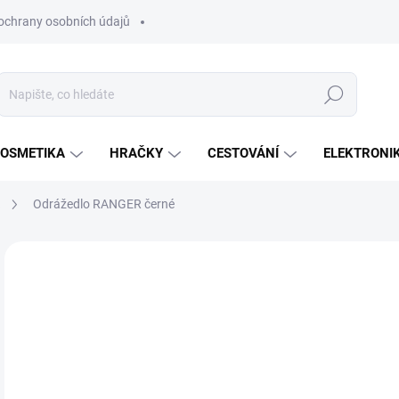
ochrany osobních údajů
Hledat
OSMETIKA
HRAČKY
CESTOVÁNÍ
ELEKTRONI
a
Odrážedlo RANGER černé
Neohodnoceno
Podrobnosti hodnocení
ZNAČKA:
MILLY M
1 
Měr
SK
cena
MŮŽ
DO:
13.