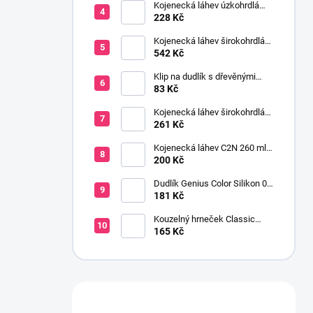
Kojenecká láhev úzkohrdlá
OPTIONS 250 ml
228 Kč
transparentní
Kojenecká láhev širokohrdlá
OPTIONS+ 2x270 ml růžová
542 Kč
Klip na dudlík s dřevěnými
korálky růžová
83 Kč
Kojenecká láhev širokohrdlá
OPTIONS+ 150 ml
261 Kč
transparentní
Kojenecká láhev C2N 260 ml
se savičkou s pomalým
200 Kč
průtokem
Dudlík Genius Color Silikon 0-
6 m 2 ks šedá
181 Kč
Kouzelný hrneček Classic
Avent 200 ml kluk
165 Kč