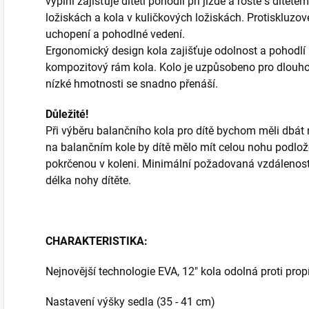
výplní zajišťuje dítěti pohodlí při jízdě a roste s dítět
ložiskách a kola v kuličkových ložiskách. Protiskluzov
uchopení a pohodlné vedení.
Ergonomický design kola zajišťuje odolnost a pohodlí 
kompozitový rám kola. Kolo je uzpůsobeno pro dlouho
nízké hmotnosti se snadno přenáší.
Důležité!
Při výběru balančního kola pro dítě bychom měli dbát 
na balančním kole by dítě mělo mít celou nohu podlo
pokrčenou v koleni. Minimální požadovaná vzdálenost
délka nohy dítěte.
CHARAKTERISTIKA:
Nejnovější technologie EVA, 12" kola odolná proti prop
Nastavení výšky sedla (35 - 41 cm)