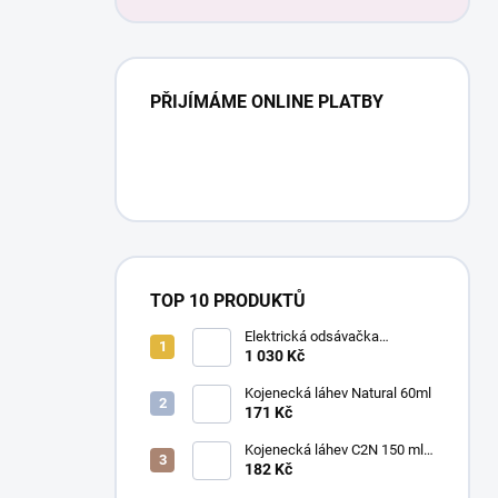
PŘIJÍMÁME ONLINE PLATBY
TOP 10 PRODUKTŮ
Elektrická odsávačka
mateřského mléka EasyStart
1 030 Kč
Kojenecká láhev Natural 60ml
171 Kč
Kojenecká láhev C2N 150 ml
se savičkou s pomalým
182 Kč
průtokem