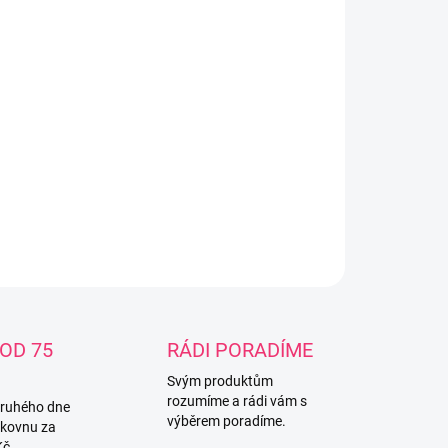
−
+
Přidat do košíku
ILNÍ INFORMACE
ZEPTAT SE
OD 75
RÁDI PORADÍME
Svým produktům
rozumíme a rádi vám s
druhého dne
výběrem poradíme.
lkovnu za
Kč.