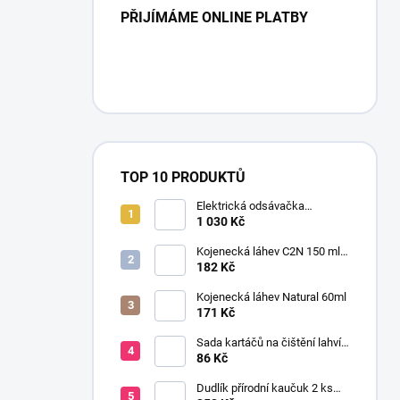
PŘIJÍMÁME ONLINE PLATBY
TOP 10 PRODUKTŮ
Elektrická odsávačka
mateřského mléka EasyStart
1 030 Kč
Kojenecká láhev C2N 150 ml
se savičkou s pomalým
182 Kč
průtokem
Kojenecká láhev Natural 60ml
171 Kč
Sada kartáčů na čištění lahví
a saviček s výměnnou rukojetí
86 Kč
šedá
Dudlík přírodní kaučuk 2 ks