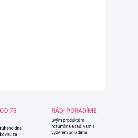
−
+
Přidat do košíku
ustranná rostoucí mikina z kolekce BLUE&YELLOW
ers . Mikinu lze použávat z obou stran , díky tomu
elmi praktickým oblečením pro vaše dítě . Materiál
0 % bavlna s kapucí s kapsou jen na tmavé straně
ILNÍ INFORMACE
ZEPTAT SE
OD 75
RÁDI PORADÍME
Svým produktům
rozumíme a rádi vám s
druhého dne
výběrem poradíme.
lkovnu za