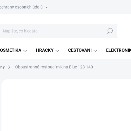
ochrany osobních údajů
Hledat
OSMETIKA
HRAČKY
CESTOVÁNÍ
ELEKTRONI
iny
Oboustranná rostoucí mikina Blue 128-140
Neohodnoceno
Podrobnosti hodnocení
ZNAČKA:
FARMER
7
Měr
SK
cena
MŮŽ
DO:
11.