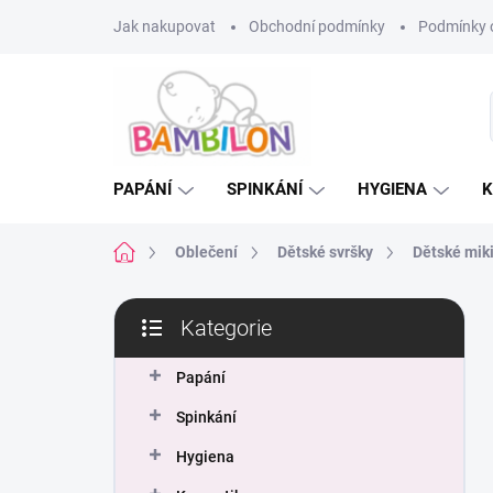
Přejít
Jak nakupovat
Obchodní podmínky
Podmínky 
na
obsah
PAPÁNÍ
SPINKÁNÍ
HYGIENA
K
Domů
Oblečení
Dětské svršky
Dětské mik
P
Kategorie
o
Přeskočit
s
kategorie
t
Papání
r
Spinkání
a
n
Hygiena
n