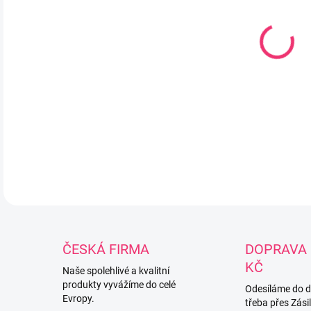
Obo
Farm
je v
:10
DETA
ČESKÁ FIRMA
DOPRAVA 
KČ
Naše spolehlivé a kvalitní
produkty vyvážíme do celé
Odesíláme do 
Evropy.
třeba přes Zási