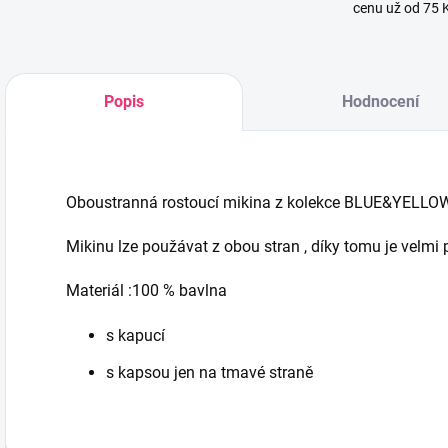
cenu už od 75 
Popis
Hodnocení
Oboustranná rostoucí mikina z kolekce BLUE&YELLOW
Mikinu lze použávat z obou stran , díky tomu je velmi 
Materiál :100 % bavlna
s kapucí
s kapsou jen na tmavé straně