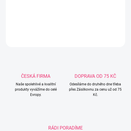
Nepropustné froté prostěradlo na matraci 70 x 160 cm. Povrch je
z bavlněného froté a spodní strana z polyuretanu, který chrání
matraci před tekutinami. Praní na 60° C. Česká výroba.
DETAILNÍ INFORMACE
ZEPTAT SE
ČESKÁ FIRMA
DOPRAVA OD 75 KČ
Naše spolehlivé a kvalitní
Odesíláme do druhého dne třeba
produkty vyvážíme do celé
přes Zásilkovnu za cenu už od 75
Evropy.
Kč.
RÁDI PORADÍME