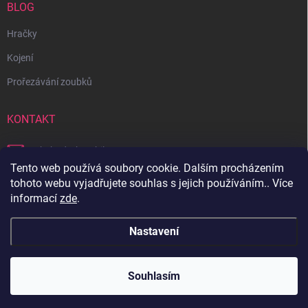
BLOG
Hračky
Kojení
Prořezávání zoubků
KONTAKT
obchod
@
bambilon.cz
Tento web používá soubory cookie. Dalším procházením
+420 728 355 665
tohoto webu vyjadřujete souhlas s jejich používáním.. Více
informací
zde
.
Sledujte nás na Facebooku
Nastavení
Copyright 2026
Bambilon
. Všechna práva vyhrazena.
Souhlasím
Vytvořil Shoptet