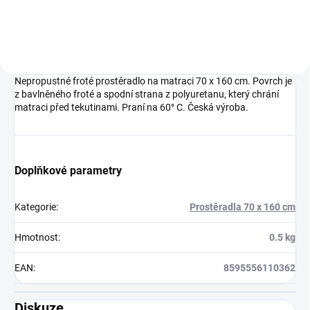
Nepropustné froté prostěradlo na matraci 70 x 160 cm. Povrch je
z bavlněného froté a spodní strana z polyuretanu, který chrání
matraci před tekutinami. Praní na 60° C. Česká výroba.
Doplňkové parametry
Kategorie
:
Prostěradla 70 x 160 cm
Hmotnost
:
0.5 kg
EAN
:
8595556110362
Diskuze