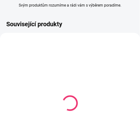
Svým produktům rozumíme a rádi vám s výběrem poradíme.
Související produkty
SKLADEM
(1 KS)
Nepropustné prostěradlo
bio-bavlna froté 41 x 90
cm
232 Kč
Do košíku