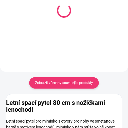
(1 KS)
Hypoalergenní polštář a
Peřinka a polštářek 135
peřinka 90 x 120 cm
x 100 cm
319 Kč
353 Kč
Do košíku
Do košíku
Zobrazit všechny související produkty
Letní spací pytel 80 cm s nožičkami
lenochodi
Letní spací pytel pro miminko s otvory pro nohy ve smetanové
barvě s motivem lenochodů, miminko v něm může volně kopat