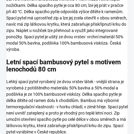
nožičkami. Délka spacího pytle je cca 80 cm, lze jej prát v pračce
při 40 °C. Délka spacího pytle odpovídá výšce dítěte k ramenům.
Spací pytel má uprostřed zip a lze jej zcela otevřít v obou směrech,
navíc má zip látkovou krytku, která zabraňuje přiskřípnutí krku do
zipu. Náplet u nožiček lze přehnout a využít jako integrované
ponožky. Spací pytel je ušitý ze dvou vrstev: vrchní materiál 50%
modal 50% bavlna, podšívka 100% bambusová viskóza. Česká
výroba.
Letní spací bambusový pytel s motivem
lenochodů 80 cm
Lehký spací pytel vyrobený ze dvou vrstev látek - vnější strana je
vyrobená z potištěného materiálu 50% bavlna a 50% modal a
podšívka je ze 100% bambusové viskózy. Délka spacího pytle je
délka dítěte od ramen dolu k chodidlům. Bambus má výborné
termoregulační vlastnosti - v horku chladí, v zimě hřeje. Spací pytel
není uvnitř zateplený a proto je vhodný pro teplé letní noci. Zip
umožní otevření spacího pytle po celé délce v obou směrech a má
látkovou krytku, která zabraňuje přiskřípnutí krku do zipu. Spací
pytel vyrábíme v České republice.