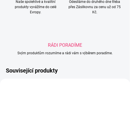
Naše spolehlivé a kvalitní
Odesíláme do druhého dne třeba
produkty vyvážíme do celé
přes Zásilkovnu za cenu už od 75
Evropy.
Kč.
RÁDI PORADÍME
Svým produktům rozumíme a rádi vám s výběrem poradíme.
Související produkty
SKLADEM
SKLADEM U DODAVATELE