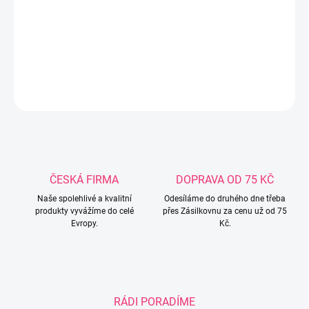
Kojenecké ponožky SK-18 bezotlakové 3-6m růžová Popis- z
organické bavlny- beztlakové Složení: 78 % bavlna, 18 % polyamid,
4 % elastan
DETAILNÍ INFORMACE
ZEPTAT SE
ČESKÁ FIRMA
DOPRAVA OD 75 KČ
Naše spolehlivé a kvalitní
Odesíláme do druhého dne třeba
produkty vyvážíme do celé
přes Zásilkovnu za cenu už od 75
Evropy.
Kč.
RÁDI PORADÍME