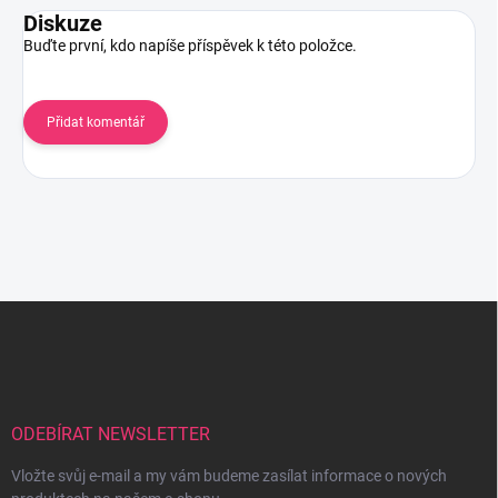
Diskuze
Buďte první, kdo napíše příspěvek k této položce.
Přidat komentář
Z
á
p
a
t
í
ODEBÍRAT NEWSLETTER
Vložte svůj e-mail a my vám budeme zasílat informace o nových