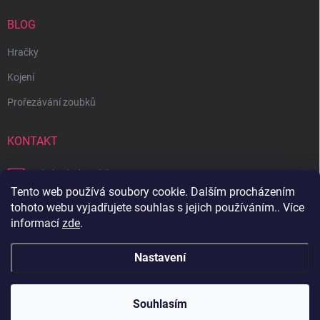
BLOG
Hračky
Kojení
Prořezávání zoubků
KONTAKT
obchod
@
bambilon.cz
Tento web používá soubory cookie. Dalším procházením
+420 728 355 665
tohoto webu vyjadřujete souhlas s jejich používáním.. Více
informací
zde
.
Sledujte nás na Facebooku
Nastavení
Copyright 2026
Bambilon
. Všechna práva vyhrazena.
Souhlasím