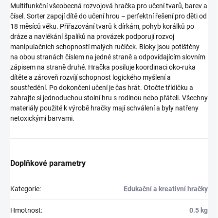
Multifunkční všeobecná rozvojová hračka pro učení tvarů, barev a
čísel.
Sorter zapojí dítě do učení hrou – perfektní řešení pro děti od
18 měsíců věku.
Přiřazování tvarů k dírkám, pohyb korálků po
dráze a navlékání špalíků na provázek podporují rozvoj
manipulačních schopností malých ručiček.
Bloky jsou potištěny
na obou stranách číslem na jedné straně a odpovídajícím slovním
zápisem na straně druhé
. Hračka posiluje koordinaci oko-ruka
dítěte a zároveň rozvíjí schopnost logického myšlení a
soustředění.
Po dokončení učení je čas hrát.
Otočte třídičku a
zahrajte si jednoduchou stolní hru s rodinou nebo přáteli
. Všechny
materiály použité k výrobě hračky mají schválení a byly natřeny
netoxickými barvami.
Doplňkové parametry
Kategorie
:
Edukační a kreativní hračky
Hmotnost
:
0.5 kg