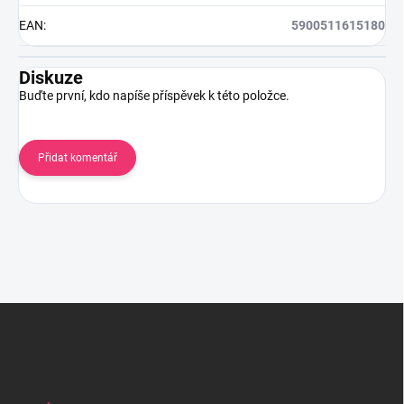
EAN
:
5900511615180
Diskuze
Buďte první, kdo napíše příspěvek k této položce.
Přidat komentář
Z
á
p
a
t