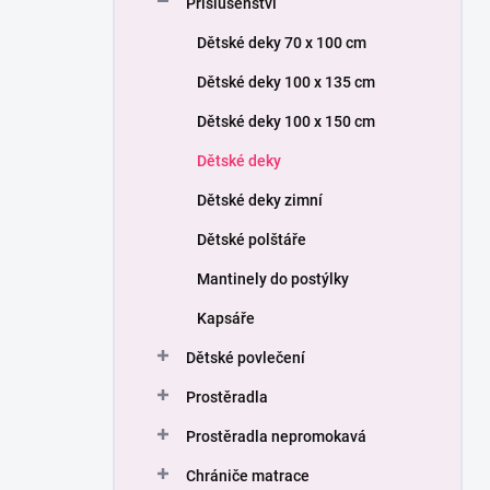
Příslušenství
í
p
Dětské deky 70 x 100 cm
a
n
Dětské deky 100 x 135 cm
e
Dětské deky 100 x 150 cm
l
Dětské deky
Dětské deky zimní
Dětské polštáře
Mantinely do postýlky
Kapsáře
Dětské povlečení
Prostěradla
Prostěradla nepromokavá
Chrániče matrace