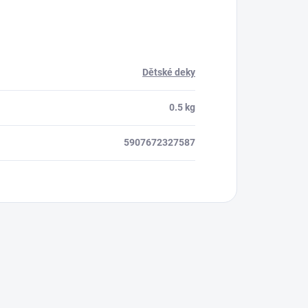
Dětské deky
0.5 kg
5907672327587