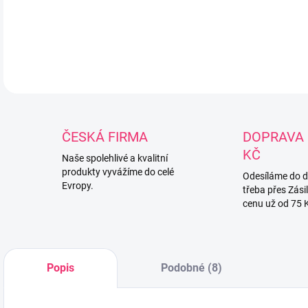
obs
DETA
ČESKÁ FIRMA
DOPRAVA 
KČ
Naše spolehlivé a kvalitní
produkty vyvážíme do celé
Odesíláme do 
Evropy.
třeba přes Zási
cenu už od 75 
Popis
Podobné (8)