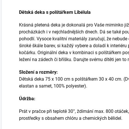
Dětská deka s polštářkem Libélula
Krásná pletená deka je dokonalá pro Vaše miminko ji
procházkách i v nejchladnějších dnech. Dá se také použ
pohodlí. Vysoce kvalitní materiály zaručují, že nebud
široké škále barev, si každý vybere a doladí k interiéru
kočárku. Originální deka v kombinaci s polštářkem pos
ležení na zádech či bříšku. Darujte svému dítěti jen to n
Složení a rozměry:
Dětská deka 75 x 100 cm s polštářkem 30 x 40 cm. (Dv
elastan a samet, 100% polyester).
Údržba:
Prát v pračce při teplotě 30°, ždímání max. 800 otáč
prostředky s obsahem chlóru a chemických bělidel.