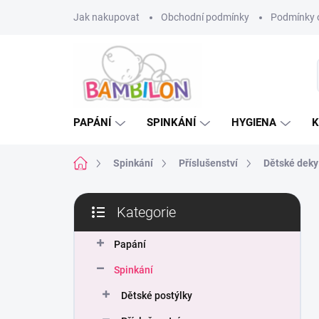
Přejít
Jak nakupovat
Obchodní podmínky
Podmínky 
na
obsah
PAPÁNÍ
SPINKÁNÍ
HYGIENA
K
Domů
Spinkání
Příslušenství
Dětské deky
P
Kategorie
o
Přeskočit
s
kategorie
t
Papání
r
Spinkání
a
n
Dětské postýlky
n