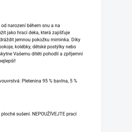
ž od narození během snu a na
ít jako hrací deka, která zajišťuje
e dráždit jemnou pokožku miminka. Díky
 pokoje, kolébky, dětské postýlky nebo
kytne Vašemu dítěti pohodlí a zpříjemní
ejlepší!
ouvrstvá: Pletenina 95 % bavlna, 5 %
ek, ploché sušení. NEPOUŽÍVEJTE prací