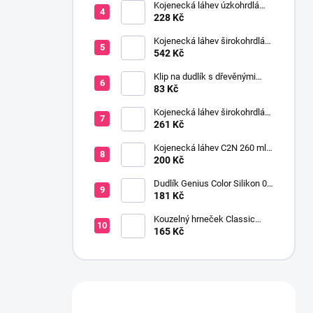
Kojenecká láhev úzkohrdlá
OPTIONS 250 ml
228 Kč
transparentní
Kojenecká láhev širokohrdlá
OPTIONS+ 2x270 ml růžová
542 Kč
Klip na dudlík s dřevěnými
korálky růžová
83 Kč
Kojenecká láhev širokohrdlá
OPTIONS+ 150 ml
261 Kč
transparentní
Kojenecká láhev C2N 260 ml
se savičkou s pomalým
200 Kč
průtokem
Dudlík Genius Color Silikon 0-
6 m 2 ks šedá
181 Kč
Kouzelný hrneček Classic
Avent 200 ml kluk
165 Kč