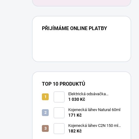
PŘIJÍMÁME ONLINE PLATBY
TOP 10 PRODUKTŮ
Elektrická odsávačka
mateřského mléka EasyStart
1 030 Kč
Kojenecká láhev Natural 60ml
171 Kč
Kojenecká láhev C2N 150 ml
se savičkou s pomalým
182 Kč
průtokem