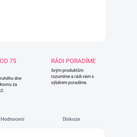
ahem chlóru a chemických bělidel.
ILNÍ INFORMACE
ZEPTAT SE
OD 75
RÁDI PORADÍME
Svým produktům
rozumíme a rádi vám s
druhého dne
výběrem poradíme.
lkovnu za
Kč.
Hodnocení
Diskuze