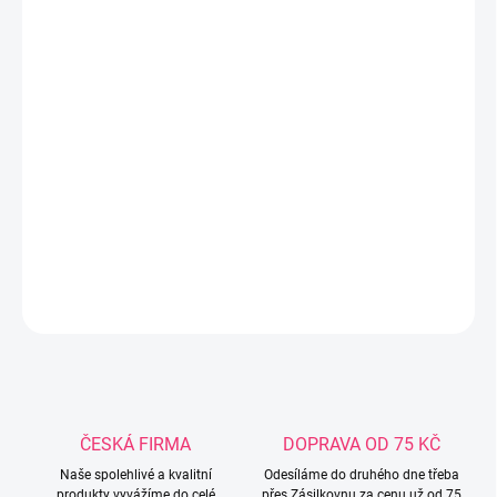
DORUČIT DO:
12.8.2026
−
+
Přidat do košíku
Chlapecká šusťáková bunda,podšitá fleecem,lesklá.
Materiál:polyester 100%. Varianta: Ćerná,pouze ve
velikosti:110,116. Tm.modrá-pouze ve velikosti:122 Vybranou
variantu napište do poznámky.
DETAILNÍ INFORMACE
ZEPTAT SE
ČESKÁ FIRMA
DOPRAVA OD 75 KČ
Naše spolehlivé a kvalitní
Odesíláme do druhého dne třeba
produkty vyvážíme do celé
přes Zásilkovnu za cenu už od 75