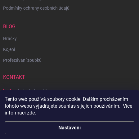
Podmínky ochrany osobních údajů
BLOG
Hračky
Kojení
Prořezávání zoubků
KONTAKT
obchod
@
bambilon.cz
Tento web používá soubory cookie. Dalším procházením
+420 728 355 665
tohoto webu vyjadřujete souhlas s jejich používáním.. Více
informací
zde
.
Sledujte nás na Facebooku
Nastavení