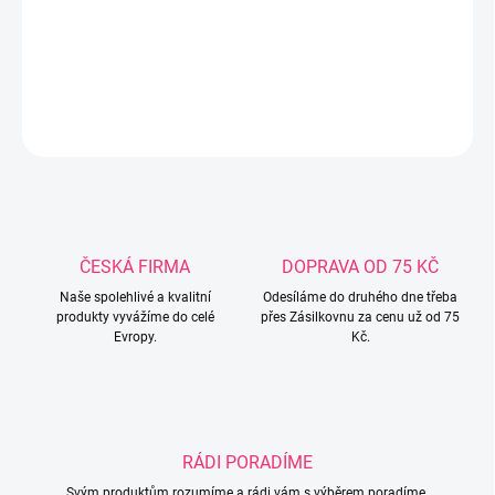
období-jaro,podzim Materiál:polyester 100% Pouze ve velikosti:
98,116,122
DETAILNÍ INFORMACE
ZEPTAT SE
ČESKÁ FIRMA
DOPRAVA OD 75 KČ
Naše spolehlivé a kvalitní
Odesíláme do druhého dne třeba
produkty vyvážíme do celé
přes Zásilkovnu za cenu už od 75
Evropy.
Kč.
RÁDI PORADÍME
Svým produktům rozumíme a rádi vám s výběrem poradíme.