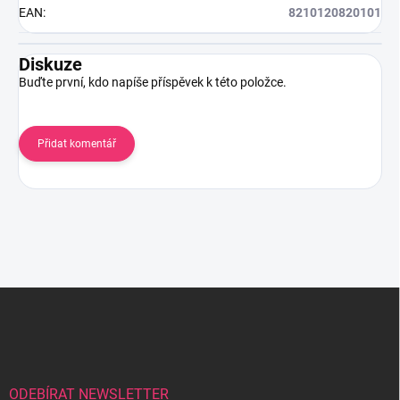
EAN
:
8210120820101
Diskuze
Buďte první, kdo napíše příspěvek k této položce.
Přidat komentář
Z
á
p
a
t
í
ODEBÍRAT NEWSLETTER