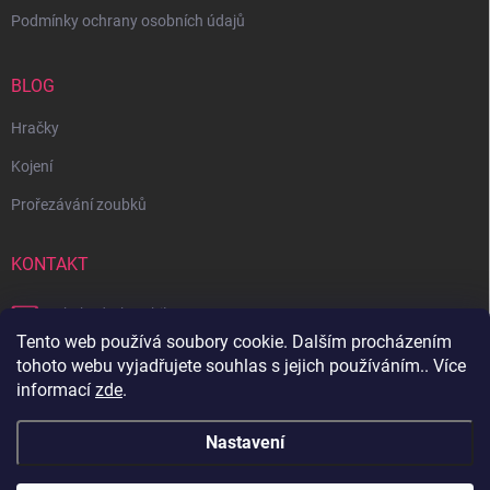
Podmínky ochrany osobních údajů
BLOG
Hračky
Kojení
Prořezávání zoubků
KONTAKT
obchod
@
bambilon.cz
Tento web používá soubory cookie. Dalším procházením
+420 728 355 665
tohoto webu vyjadřujete souhlas s jejich používáním.. Více
informací
zde
.
Sledujte nás na Facebooku
Nastavení