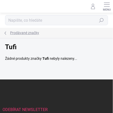
Přejít
na
obsah
Hledat
Prodávané značky
Tufi
Žádné produkty značky
Tufi
nebyly nalezeny...
Z
á
p
a
t
í
ODEBÍRAT NEWSLETTER