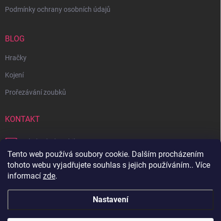
Podmínky ochrany osobních údajů
BLOG
Hračky
Kojení
Prořezávání zoubků
KONTAKT
obchod
@
bambilon.cz
Tento web používá soubory cookie. Dalším procházením
+420 728 355 665
tohoto webu vyjadřujete souhlas s jejich používáním.. Více
informací
zde
.
Sledujte nás na Facebooku
Nastavení