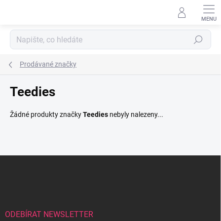
Přejít
na
obsah
Hledat
Prodávané značky
Teedies
Žádné produkty značky
Teedies
nebyly nalezeny...
Z
á
p
a
t
í
ODEBÍRAT NEWSLETTER