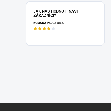
JAK NÁS HODNOTÍ NAŠI
ZÁKAZNÍCI?
KOMODA PAULA BÍLÁ
Z
á