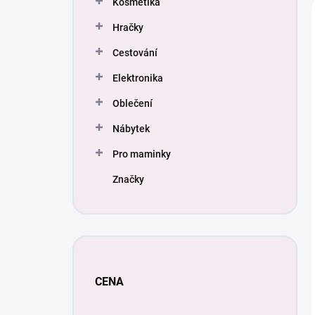
Kosmetika
í
p
Hračky
a
n
Cestování
e
Elektronika
l
Oblečení
Nábytek
Pro maminky
Značky
CENA