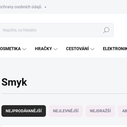
ochrany osobních údajů
Hledat
OSMETIKA
HRAČKY
CESTOVÁNÍ
ELEKTRONI
Smyk
Ř
a
NEJPRODÁVANĚJŠÍ
NEJLEVNĚJŠÍ
NEJDRAŽŠÍ
A
z
e