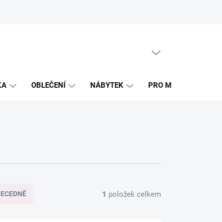
PRÁZDNÝ KOŠÍK
NÁKUPNÍ
KOŠÍK
KA
OBLEČENÍ
NÁBYTEK
PRO MAMINKY
1
položek celkem
BECEDNĚ