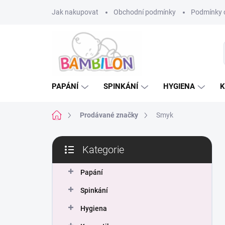
Přejít
Jak nakupovat
Obchodní podmínky
Podmínky 
na
obsah
PAPÁNÍ
SPINKÁNÍ
HYGIENA
K
Domů
Prodávané značky
Smyk
P
Kategorie
o
Přeskočit
s
kategorie
t
Papání
r
Spinkání
a
n
Hygiena
n