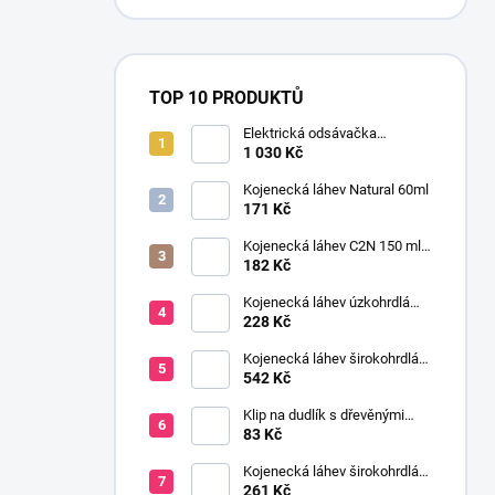
TOP 10 PRODUKTŮ
Elektrická odsávačka
mateřského mléka EasyStart
1 030 Kč
Kojenecká láhev Natural 60ml
171 Kč
Kojenecká láhev C2N 150 ml
se savičkou s pomalým
182 Kč
průtokem
Kojenecká láhev úzkohrdlá
OPTIONS 250 ml
228 Kč
transparentní
Kojenecká láhev širokohrdlá
OPTIONS+ 2x270 ml růžová
542 Kč
Klip na dudlík s dřevěnými
korálky růžová
83 Kč
Kojenecká láhev širokohrdlá
OPTIONS+ 150 ml
261 Kč