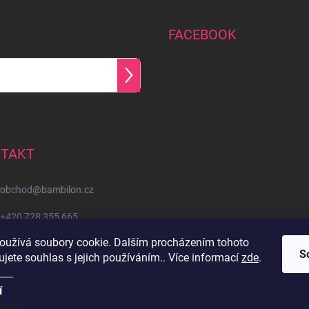
FACEBOOK
Přihlásit
se
h údajů
TAKT
obchod
@
bambilon.cz
+420 728 355 665
oužívá soubory cookie. Dalším procházením tohoto
Sledujte nás na Facebooku
S
jete souhlas s jejich používáním.. Více informací
zde
.
í