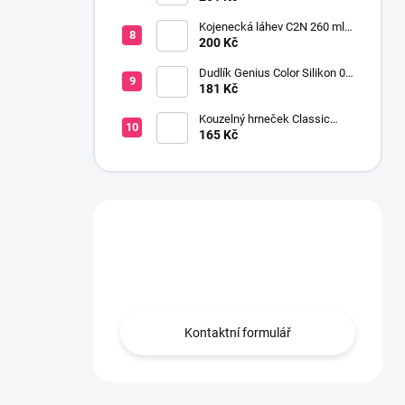
transparentní
Kojenecká láhev C2N 260 ml
se savičkou s pomalým
200 Kč
průtokem
Dudlík Genius Color Silikon 0-
6 m 2 ks šedá
181 Kč
Kouzelný hrneček Classic
Avent 200 ml kluk
165 Kč
Máte otázku?
Obraťte se na nás.
Kontaktní formulář