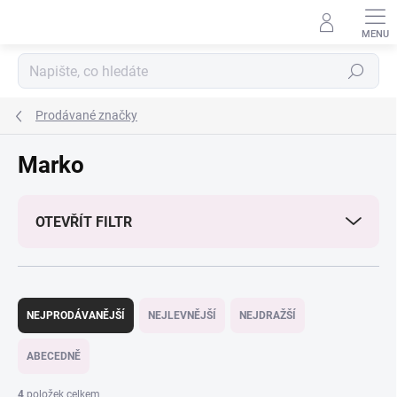
Přejít
na
obsah
Hledat
Prodávané značky
Marko
OTEVŘÍT FILTR
Ř
a
NEJPRODÁVANĚJŠÍ
NEJLEVNĚJŠÍ
NEJDRAŽŠÍ
z
e
ABECEDNĚ
n
í
4
položek celkem