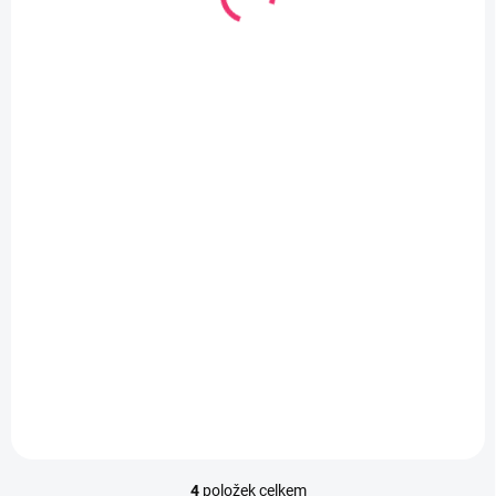
SKLADEM U DODAVATELE
SKLADEM U DODAVATELE
Opěrka hlavy cestovní
Opěrka hlavy cestovní
pro autosedačku Psi
pro autosedačku Psi
Patrol Skye
Patrol Chase
185 Kč
185 Kč
Do košíku
Do košíku
4
položek celkem