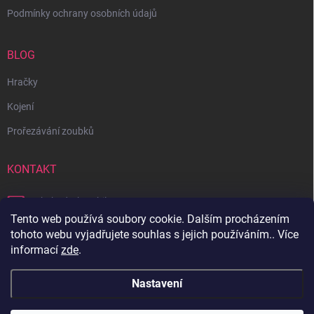
Podmínky ochrany osobních údajů
BLOG
Hračky
Kojení
Prořezávání zoubků
KONTAKT
obchod
@
bambilon.cz
Tento web používá soubory cookie. Dalším procházením
+420 728 355 665
tohoto webu vyjadřujete souhlas s jejich používáním.. Více
informací
zde
.
Sledujte nás na Facebooku
Nastavení