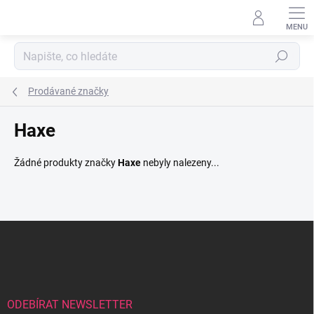
Přejít
na
obsah
Hledat
Prodávané značky
Haxe
Žádné produkty značky
Haxe
nebyly nalezeny...
Z
á
p
a
t
í
ODEBÍRAT NEWSLETTER