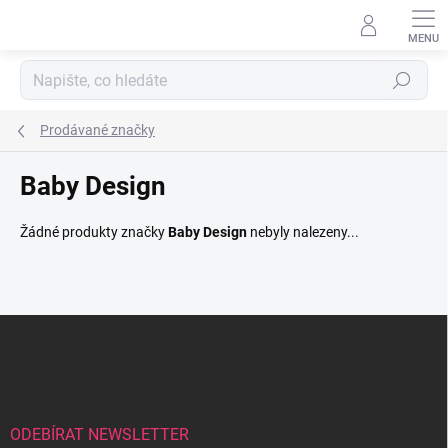
Přejít
na
obsah
Hledat
Prodávané značky
Baby Design
Žádné produkty značky
Baby Design
nebyly nalezeny...
Z
á
p
a
t
í
ODEBÍRAT NEWSLETTER