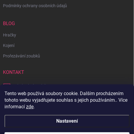
Podmínky ochrany osobních údajů
BLOG
Hračky
Kojení
Prořezávání zoubků
KONTAKT
obchod
@
bambilon.cz
Tento web používá soubory cookie. Dalším procházením
+420 728 355 665
tohoto webu vyjadřujete souhlas s jejich používáním.. Více
informací
zde
.
Sledujte nás na Facebooku
Nastavení