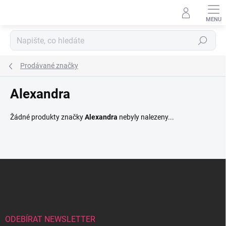
Přejít
na
obsah
Hledat
Prodávané značky
Alexandra
Žádné produkty značky
Alexandra
nebyly nalezeny...
Z
á
p
a
t
í
ODEBÍRAT NEWSLETTER