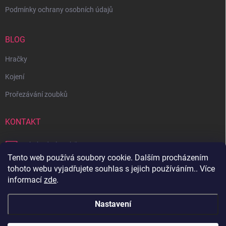
Podmínky ochrany osobních údajů
BLOG
Hračky
Kojení
Prořezávání zoubků
KONTAKT
obchod
@
bambilon.cz
Tento web používá soubory cookie. Dalším procházením
+420 728 355 665
tohoto webu vyjadřujete souhlas s jejich používáním.. Více
informací
zde
.
Sledujte nás na Facebooku
Nastavení