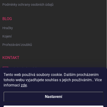
Podmínky ochrany osobních údajů
BLOG
Hračky
Kojení
Prořezávání zoubků
KONTAKT
obchod
@
bambilon.cz
Tento web používá soubory cookie. Dalším procházením
+420 728 355 665
tohoto webu vyjadřujete souhlas s jejich používáním.. Více
informací
zde
.
Sledujte nás na Facebooku
Nastavení