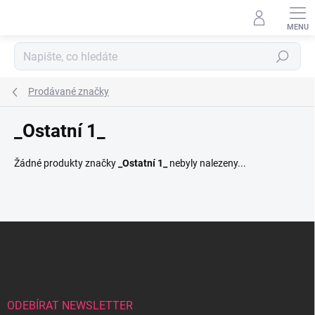
Přejít
na
obsah
Hledat
Prodávané značky
_Ostatní 1_
Žádné produkty značky
_Ostatní 1_
nebyly nalezeny...
Z
á
p
a
t
í
ODEBÍRAT NEWSLETTER