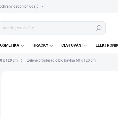
ochrany osobních údajů
Hledat
OSMETIKA
HRAČKY
CESTOVÁNÍ
ELEKTRONI
60 x 120 cm
Zelené prostěradlo bio bavlna 60 x 120 cm
Neohodnoceno
Podrobnosti hodnocení
ZNAČKA:
KAARSG
2
Měr
SK
cena
MŮŽ
DO:
10.