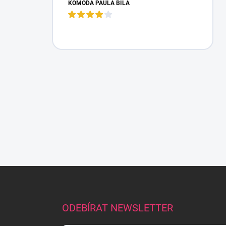
KOMODA PAULA BÍLÁ
Z
á
p
a
ODEBÍRAT NEWSLETTER
t