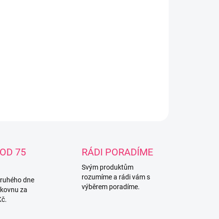
−
+
Přidat do košíku
těradlo vyrobené z biobavlny, určené na dětskou
aci 60 x 120 cm. Praní na 40° C. Česká výroba.
ILNÍ INFORMACE
ZEPTAT SE
OD 75
RÁDI PORADÍME
Svým produktům
rozumíme a rádi vám s
druhého dne
výběrem poradíme.
lkovnu za
Kč.