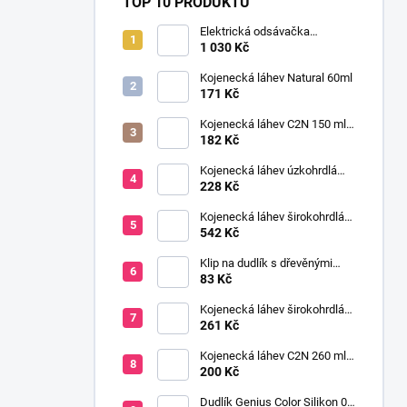
TOP 10 PRODUKTŮ
Elektrická odsávačka
mateřského mléka EasyStart
1 030 Kč
Kojenecká láhev Natural 60ml
171 Kč
Kojenecká láhev C2N 150 ml
se savičkou s pomalým
182 Kč
průtokem
Kojenecká láhev úzkohrdlá
OPTIONS 250 ml
228 Kč
transparentní
Kojenecká láhev širokohrdlá
OPTIONS+ 2x270 ml růžová
542 Kč
Klip na dudlík s dřevěnými
korálky růžová
83 Kč
Kojenecká láhev širokohrdlá
OPTIONS+ 150 ml
261 Kč
transparentní
Kojenecká láhev C2N 260 ml
se savičkou s pomalým
200 Kč
průtokem
Dudlík Genius Color Silikon 0-