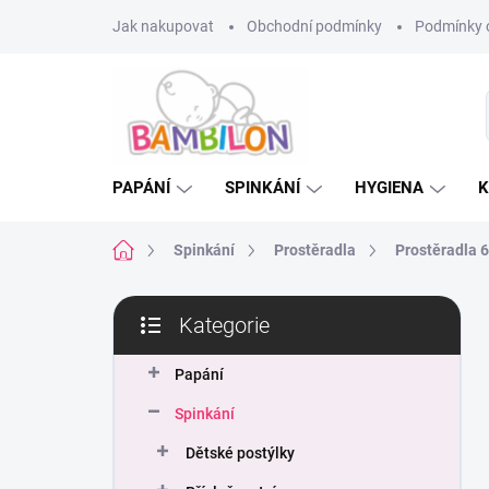
Přejít
Jak nakupovat
Obchodní podmínky
Podmínky 
na
obsah
PAPÁNÍ
SPINKÁNÍ
HYGIENA
K
Domů
Spinkání
Prostěradla
Prostěradla 
P
Kategorie
o
Přeskočit
s
kategorie
t
Papání
r
Spinkání
a
n
Dětské postýlky
n