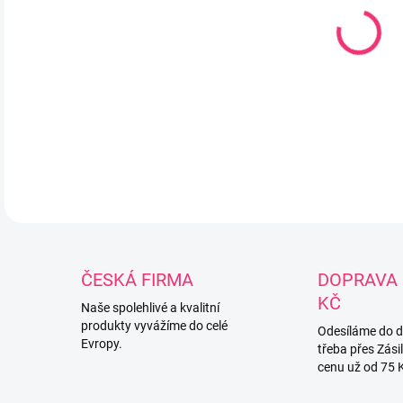
Pros
matr
DETA
ČESKÁ FIRMA
DOPRAVA 
KČ
Naše spolehlivé a kvalitní
produkty vyvážíme do celé
Odesíláme do 
Evropy.
třeba přes Zási
cenu už od 75 