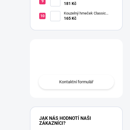
6 m 2 ks šedá
181 Kč
Kouzelný hrneček Classic
Avent 200 ml kluk
165 Kč
Máte otázku?
Obraťte se na nás.
Kontaktní formulář
JAK NÁS HODNOTÍ NAŠI
ZÁKAZNÍCI?