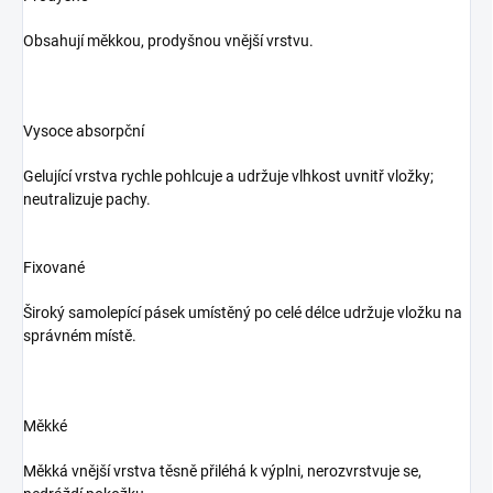
Obsahují měkkou, prodyšnou vnější vrstvu.
Vysoce absorpční
Gelující vrstva rychle pohlcuje a udržuje vlhkost uvnitř vložky;
neutralizuje pachy.
Fixované
Široký samolepící pásek umístěný po celé délce udržuje vložku na
správném místě.
Měkké
Měkká vnější vrstva těsně přiléhá k výplni, nerozvrstvuje se,