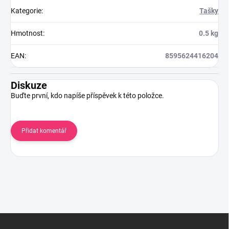
Kategorie
:
Tašky
Hmotnost
:
0.5 kg
EAN
:
8595624416204
Diskuze
Buďte první, kdo napíše příspěvek k této položce.
Přidat komentář
Z