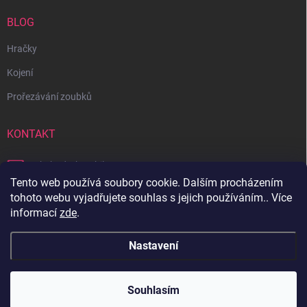
BLOG
Hračky
Kojení
Prořezávání zoubků
KONTAKT
obchod
@
bambilon.cz
Tento web používá soubory cookie. Dalším procházením
+420 728 355 665
tohoto webu vyjadřujete souhlas s jejich používáním.. Více
informací
zde
.
Sledujte nás na Facebooku
Nastavení
Copyright 2026
Bambilon
. Všechna práva vyhrazena.
Souhlasím
Vytvořil Shoptet