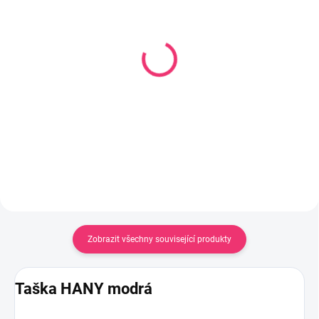
SKLADEM
SKLADEM
(1 KS)
(1 KS)
Sukně ROSALIE M -
Šaty Ruby L - VÝPRODEJ
VÝPRODEJ
1 070 Kč
803 Kč
Do košíku
Do košíku
Zobrazit všechny související produkty
Taška HANY modrá