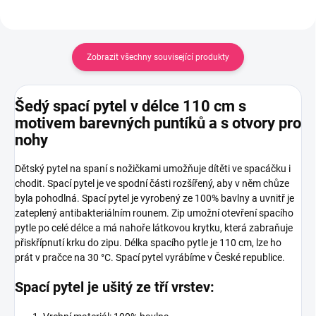
Zobrazit všechny související produkty
Šedý spací pytel v délce 110 cm s
motivem barevných puntíků a s otvory pro
nohy
Dětský pytel na spaní s nožičkami umožňuje dítěti ve spacáčku i
chodit. Spací pytel je ve spodní části rozšířený, aby v něm chůze
byla pohodlná. Spací pytel je vyrobený ze 100% bavlny a uvnitř je
zateplený antibakteriálním rounem. Zip umožní otevření spacího
pytle po celé délce a má nahoře látkovou krytku, která zabraňuje
přiskřípnutí krku do zipu. Délka spacího pytle je 110 cm, lze ho
prát v pračce na 30 °C. Spací pytel vyrábíme v České republice.
Spací pytel je ušitý ze tří vrstev: