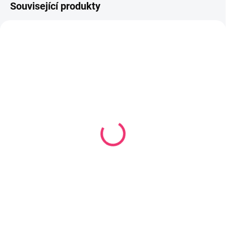
Související produkty
SKLADEM
SKLADEM
(1 KS)
(1 KS)
Povlečení Sweet mix
Povlečení do postýlky
Falk Red 3 díly
Lovely Dog 3 díly
135x100 cm
647 Kč
858 Kč
Do košíku
Do košíku