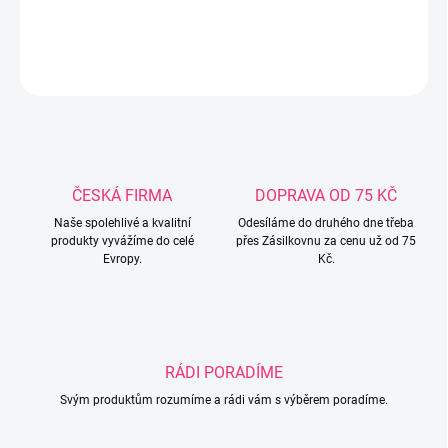
DETAILNÍ INFORMACE
ZEPTAT SE
ČESKÁ FIRMA
DOPRAVA OD 75 KČ
Naše spolehlivé a kvalitní
Odesíláme do druhého dne třeba
produkty vyvážíme do celé
přes Zásilkovnu za cenu už od 75
Evropy.
Kč.
RÁDI PORADÍME
Svým produktům rozumíme a rádi vám s výběrem poradíme.