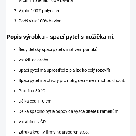
Vrchní materiál: 100% bavlna
Výplň: 100% polyester
Podšívka: 100% bavlna
Popis výrobku - spací pytel s nožičkami:
Šedý dětský spací pytel s motivem puntíků.
Využití celoroční.
Spací pytel má uprostřed zip a lze ho celý rozevřít.
Spací pytel má otvory pro nohy, děti v něm mohou chodit.
Praní na 30 °C.
Délka cca 110 cm.
Délka spacího pytle odpovídá výšce dítěte k ramenům.
Vyrábíme v ČR.
Záruka kvality firmy Kaarsgaren s.r.o.