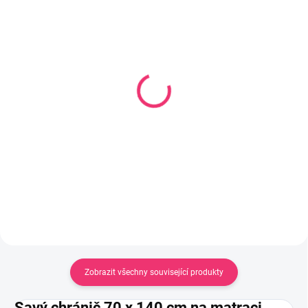
SKLADEM
SKLADEM U DODAVATELE
(1 KS)
Matrace VERA
Matrace pohanka
MVHRPUR1
molitan kokos 140x70x8
140x70x11cm
cm comfort line NBKL1
2 484 Kč
1 278 Kč
Do košíku
Do košíku
Zobrazit všechny související produkty
Savý chránič 70 x 140 cm na matraci