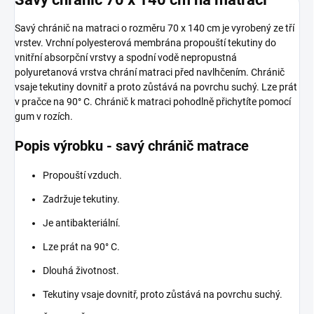
Savý chránič na matraci o rozměru 70 x 140 cm je vyrobený ze tří
vrstev. Vrchní polyesterová membrána propouští tekutiny do
vnitřní absorpční vrstvy a spodní vodě nepropustná
polyuretanová vrstva chrání matraci před navlhčením. Chránič
vsaje tekutiny dovnitř a proto zůstává na povrchu suchý. Lze prát
v pračce na 90° C. Chránič k matraci pohodlně přichytíte pomocí
gum v rozích.
Popis výrobku - savý chránič matrace
Propouští vzduch.
Zadržuje tekutiny.
Je antibakteriální.
Lze prát na 90° C.
Dlouhá životnost.
Tekutiny vsaje dovnitř, proto zůstává na povrchu suchý.