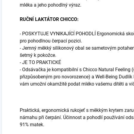
mléka a jeho pohodlný výraz.
RUČNÍ LAKTÁTOR CHICCO:
- POSKYTUJE VYNIKAJÍCÍ POHODLÍ Ergonomická skoř
pro pohodlnou čerpací pozici.
- Jemný měkký silikonový obal se sametovým potahem 
šetrný k pokožce.
- JE TO PRAKTICKÉ
- Odsávačka je kompatibilní s Chicco Natural Feeling
přizpůsobeným pro novorozence) a Well-Being Dudlík Na
vám umožní okamžitě podat mléko vašemu dítěti a ví
Praktická, ergonomická rukojeť s měkkým krytem zaru
námahu při čerpání. Účinnost a pohodlí používání ods
91% matek.