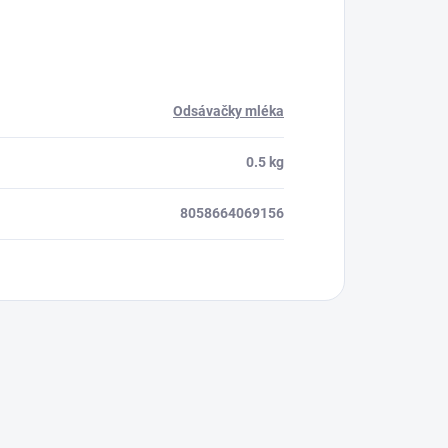
Odsávačky mléka
0.5 kg
8058664069156