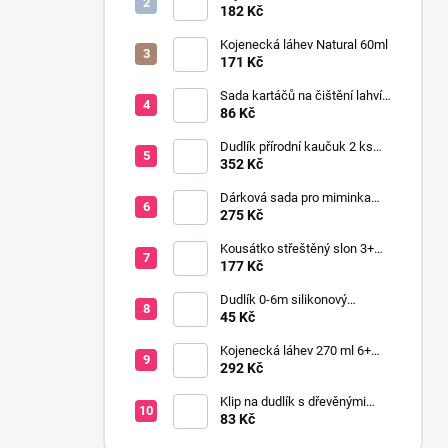
se savičkou s pomalým
182 Kč
průtokem
Kojenecká láhev Natural 60ml
171 Kč
Sada kartáčů na čištění lahví
a saviček s výměnnou rukojetí
86 Kč
šedá
Dudlík přírodní kaučuk 2 ks
BOHEME CLOUD & BLUSH 6+
352 Kč
Dárková sada pro miminka
baby gift růžová
275 Kč
Kousátko střeštěný slon 3+
silikon růžová
177 Kč
Dudlík 0-6m silikonový
anatomický NEWBORN BABY
45 Kč
růžová
Kojenecká láhev 270 ml 6+
širokohrdlá OPTIONS PLUS
292 Kč
zelená
Klip na dudlík s dřevěnými
korálky růžová
83 Kč