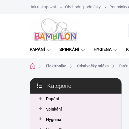
Přejít
Jak nakupovat
Obchodní podmínky
Podmínky 
na
obsah
PAPÁNÍ
SPINKÁNÍ
HYGIENA
K
Domů
Elektronika
Odsávačky mléka
Ruční
P
Kategorie
o
Přeskočit
s
kategorie
t
Papání
r
Spinkání
a
n
Hygiena
n