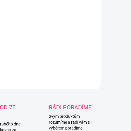
způsobeným pro novorozence) a Well-Being Dudlík
ralFeeling 0+, který je součástí sady, vám umožní
mžitě podat mléko vašemu dítěti a víčko umožňuje
pečné skladování. Praktická, ergonomická rukojeť s
kým krytem zaručuje bezpečné uchopení a
imalizuje námahu při čerpání. Účinnost a pohodlí
žívání odsávačky mléka Natural Feeling potvrdilo
 matek.
ILNÍ INFORMACE
ZEPTAT SE
OD 75
RÁDI PORADÍME
Svým produktům
rozumíme a rádi vám s
druhého dne
výběrem poradíme.
lkovnu za