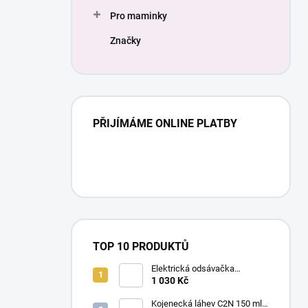
Pro maminky
Značky
PŘIJÍMÁME ONLINE PLATBY
TOP 10 PRODUKTŮ
Elektrická odsávačka
mateřského mléka EasyStart
1 030 Kč
Kojenecká láhev C2N 150 ml