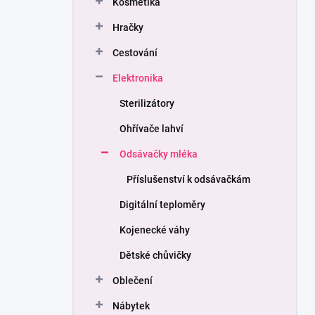
Kosmetika
í
p
Hračky
a
n
Cestování
e
Elektronika
l
Sterilizátory
Ohřívače lahví
Odsávačky mléka
Příslušenství k odsávačkám
Digitální teploměry
Kojenecké váhy
Dětské chůvičky
Oblečení
Nábytek