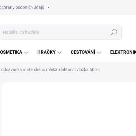
ochrany osobních údajů
Hledat
OSMETIKA
HRAČKY
CESTOVÁNÍ
ELEKTRONI
 odsávačka mateřského mléka +laktační vložka 60 ks
Neohodnoceno
Podrobnosti hodnocení
ZNAČKA:
CHICCO
6
Měr
SK
cena
MŮŽ
DO:
14.