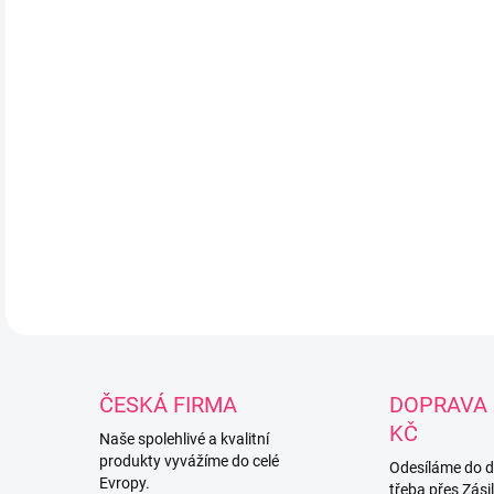
při
Natu
oka
bez
měk
min
pou
91%
DETA
ČESKÁ FIRMA
DOPRAVA 
KČ
Naše spolehlivé a kvalitní
produkty vyvážíme do celé
Odesíláme do 
Evropy.
třeba přes Zási