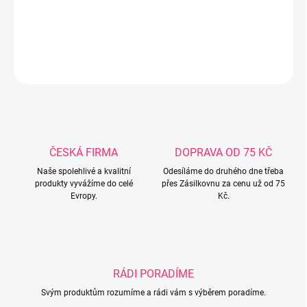
Rozměry: 183x42x50 cm.
DETAILNÍ INFORMACE
ZEPTAT SE
ČESKÁ FIRMA
DOPRAVA OD 75 KČ
Naše spolehlivé a kvalitní
Odesíláme do druhého dne třeba
produkty vyvážíme do celé
přes Zásilkovnu za cenu už od 75
Evropy.
Kč.
RÁDI PORADÍME
Svým produktům rozumíme a rádi vám s výběrem poradíme.