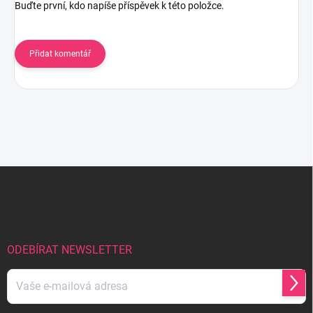
Buďte první, kdo napíše příspěvek k této položce.
Přidat komentář
Z
á
p
a
t
í
ODEBÍRAT NEWSLETTER
Přihl
se