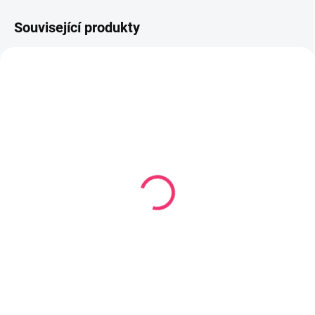
Související produkty
SKLADEM U DODAVATELE
Noční stolek SOFIE buk-
bílá
1 206 Kč
Do košíku