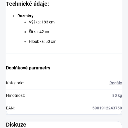
Technické údaje:
Rozměry:
Výška: 183 cm
Šířka: 42 cm
Hloubka: 50 cm
Doplňkové parametry
Kategorie
:
Regály
Hmotnost
:
80 kg
EAN
:
5901912243750
Diskuze