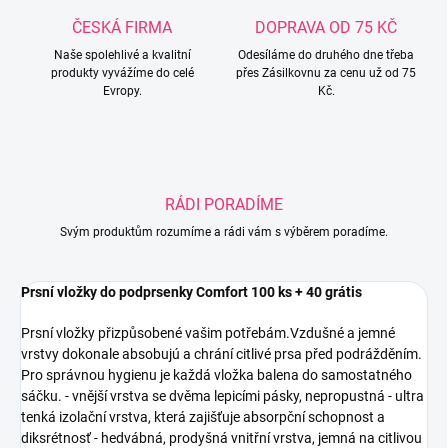
ČESKÁ FIRMA
DOPRAVA OD 75 KČ
Naše spolehlivé a kvalitní
Odesíláme do druhého dne třeba
produkty vyvážíme do celé
přes Zásilkovnu za cenu už od 75
Evropy.
Kč.
RÁDI PORADÍME
Svým produktům rozumíme a rádi vám s výběrem poradíme.
Prsní vložky do podprsenky Comfort 100 ks + 40 grátis
Prsní vložky přizpůsobené vašim potřebám.Vzdušné a jemné
vrstvy dokonale absobujú a chrání citlivé prsa před podrážděním.
Pro správnou hygienu je každá vložka balena do samostatného
sáčku. - vnější vrstva se dvěma lepicími pásky, nepropustná - ultra
tenká izolační vrstva, která zajišťuje absorpční schopnost a
diksrétnosť - hedvábná, prodyšná vnitřní vrstva, jemná na citlivou