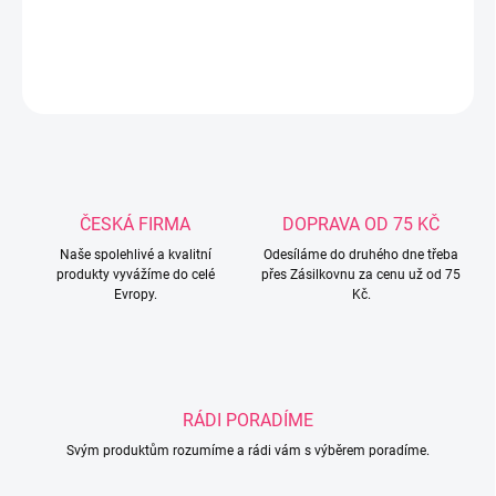
DETAILNÍ INFORMACE
ZEPTAT SE
ČESKÁ FIRMA
DOPRAVA OD 75 KČ
Naše spolehlivé a kvalitní
Odesíláme do druhého dne třeba
produkty vyvážíme do celé
přes Zásilkovnu za cenu už od 75
Evropy.
Kč.
RÁDI PORADÍME
Svým produktům rozumíme a rádi vám s výběrem poradíme.