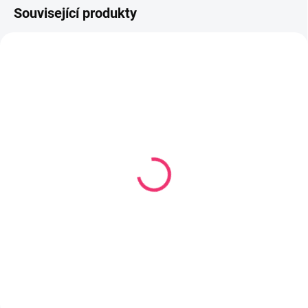
Související produkty
SKLADEM U DODAVATELE
SKLADEM U DODAVATELE
Komoda Nati bílo-šedá
Komoda s přebalovacím
pultem NEL obláček bílá
4 303 Kč
3 870 Kč
Do košíku
Do košíku