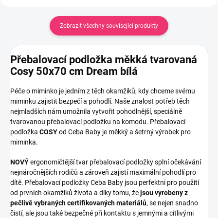
Zobrazit všechny související produkty
Přebalovací podložka měkká tvarovaná
Cosy 50x70 cm Dream bílá
Péče o miminko je jedním z těch okamžiků, kdy chceme svému
miminku zajistit bezpečí a pohodlí. Naše znalost potřeb těch
nejmladších nám umožnila vytvořit pohodlnější, speciálně
tvarovanou přebalovací podložku na komodu. Přebalovací
podložka
COSY
od Ceba Baby je měkký a šetrný výrobek pro
miminka.
NOVÝ
ergonomičtější tvar přebalovací podložky splní očekávání
nejnáročnějších rodičů a zároveň zajistí maximální pohodlí pro
dítě. Přebalovací podložky Ceba Baby jsou perfektní pro použití
od prvních okamžiků života a díky tomu, že
jsou vyrobeny z
pečlivě vybraných certifikovaných materiálů
, se nejen snadno
čistí, ale jsou také bezpečné při kontaktu s jemnými a citlivými