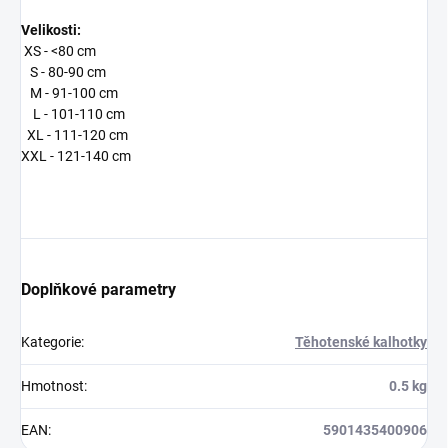
Velikosti:
XS - <80 cm
S - 80-90 cm
M - 91-100 cm
L - 101-110 cm
XL - 111-120 cm
XXL - 121-140 cm
Doplňkové parametry
Kategorie
:
Těhotenské kalhotky
Hmotnost
:
0.5 kg
EAN
:
5901435400906