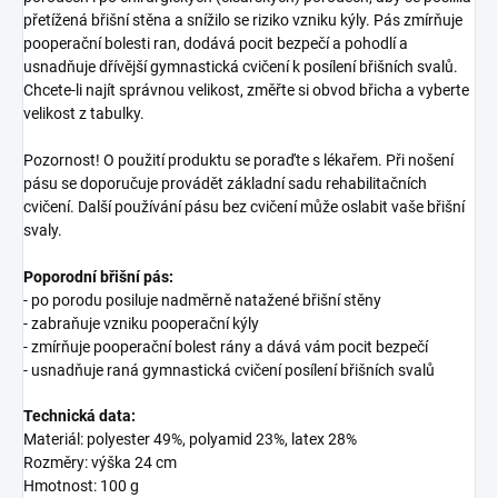
přetížená břišní stěna a snížilo se riziko vzniku kýly. Pás zmírňuje
pooperační bolesti ran, dodává pocit bezpečí a pohodlí a
usnadňuje dřívější gymnastická cvičení k posílení břišních svalů.
Chcete-li najít správnou velikost, změřte si obvod břicha a vyberte
velikost z tabulky.
Pozornost! O použití produktu se poraďte s lékařem. Při nošení
pásu se doporučuje provádět základní sadu rehabilitačních
cvičení. Další používání pásu bez cvičení může oslabit vaše břišní
svaly.
Poporodní břišní pás:
- po porodu posiluje nadměrně natažené břišní stěny
- zabraňuje vzniku pooperační kýly
- zmírňuje pooperační bolest rány a dává vám pocit bezpečí
- usnadňuje raná gymnastická cvičení posílení břišních svalů
Technická data:
Materiál: polyester 49%, polyamid 23%, latex 28%
Rozměry: výška 24 cm
Hmotnost: 100 g