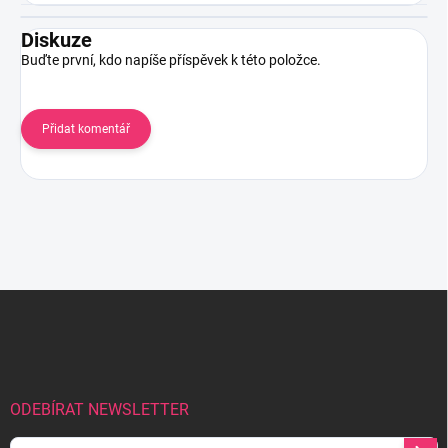
Diskuze
Buďte první, kdo napíše příspěvek k této položce.
Přidat komentář
Z
á
p
a
t
í
ODEBÍRAT NEWSLETTER