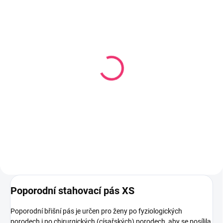
SKLADEM
SKLADEM U DODAVATELE
(3 KS)
Síťové kalhotky na vícero
Jednorázové poporodní
použití 2 ks vel. L
kalhotky 5 ks L
75 Kč
87 Kč
Do košíku
Do košíku
Poporodní stahovací pás XS
Poporodní břišní pás je určen pro ženy po fyziologických
porodech i po chirurgických (císařských) porodech, aby se posílila