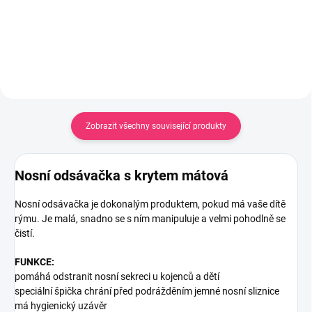
Do košíku
Zobrazit všechny související produkty
Nosní odsávačka s krytem mátová
Nosní odsávačka je dokonalým produktem, pokud má vaše dítě
rýmu. Je malá, snadno se s ním manipuluje a velmi pohodlně se
čistí.
FUNKCE:
pomáhá odstranit nosní sekreci u kojenců a dětí
speciální špička chrání před podrážděním jemné nosní sliznice
má hygienický uzávěr