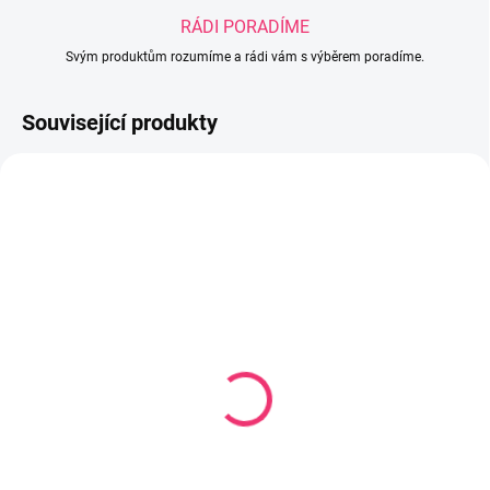
RÁDI PORADÍME
Svým produktům rozumíme a rádi vám s výběrem poradíme.
Související produkty
SKLADEM U DODAVATELE
SKLADEM
(1 KS)
Kartáč na vlasy s
Hřeben a kartáč přírodní
přírodním vlasem kozím
měkký NEWBORN BABY
116 Kč
modrá
92 Kč
Do košíku