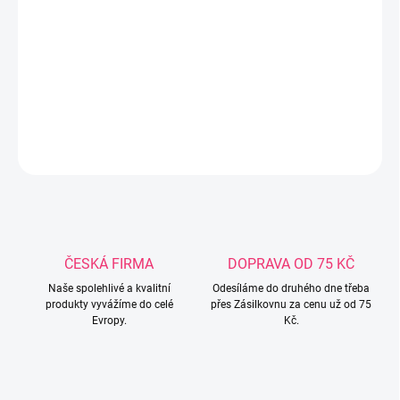
dokonalým produktem, pokud má vaše dítě rýmu. Je malá,
snadno se s ním manipuluje a velmi pohodlně se čistí.
FUNKCE:pomáhá odstranit nosní sekreci u kojenců a dětíspeciální
špička chrání před podrážděním jemné nosní sliznicemá
hygienický uzávěrsnadno se čistí TECHNICKÁ DATA:1 kus v balení
DETAILNÍ INFORMACE
ZEPTAT SE
ČESKÁ FIRMA
DOPRAVA OD 75 KČ
Naše spolehlivé a kvalitní
Odesíláme do druhého dne třeba
produkty vyvážíme do celé
přes Zásilkovnu za cenu už od 75
Evropy.
Kč.