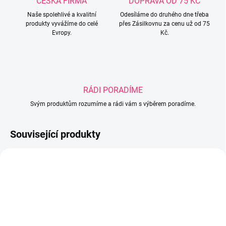
ČESKÁ FIRMA
DOPRAVA OD 75 KČ
Naše spolehlivé a kvalitní
Odesíláme do druhého dne třeba
produkty vyvážíme do celé
přes Zásilkovnu za cenu už od 75
Evropy.
Kč.
RÁDI PORADÍME
Svým produktům rozumíme a rádi vám s výběrem poradíme.
Související produkty