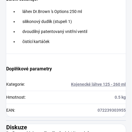
láhev Dr.Brown 's Options 250 ml
silikonový dudlík (stupeň 1)
dvoudílný patentovaný vnitřní ventil
čistící kartáček
Doplňkové parametry
Kategorie
:
Kojenecké láhve 125 - 260 ml
Hmotnost
:
0.5 kg
EAN
:
072239303955
Diskuze