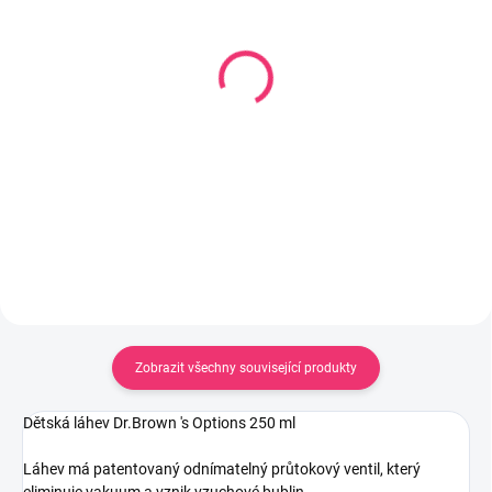
SKLADEM U DODAVATELE
SKLADEM
(2 KS)
Savička Natural
Savička Step Up2 silikon
Response 6m+ kaše
střední průtok
212 Kč
2+transparentní
161 Kč
Do košíku
Do košíku
Zobrazit všechny související produkty
Dětská láhev Dr.Brown 's Options 250 ml
Láhev má patentovaný odnímatelný průtokový ventil, který
eliminuje vakuum a vznik vzuchové bublin.