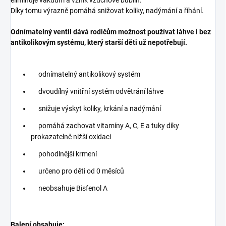
Díky tomu výrazně pomáhá snižovat koliky, nadýmání a říhání.
Odnímatelný ventil dává rodičům možnost používat láhve i bez
antikolikovým systému, který starší děti už nepotřebují.
odnímatelný antikolikový systém
dvoudílný vnitřní systém odvětrání láhve
snižuje výskyt koliky, krkání a nadýmání
pomáhá zachovat vitamíny A, C, E a tuky díky
prokazatelně nižší oxidaci
pohodlnější krmení
určeno pro děti od 0 měsíců
neobsahuje Bisfenol A
Balení obsahuje: