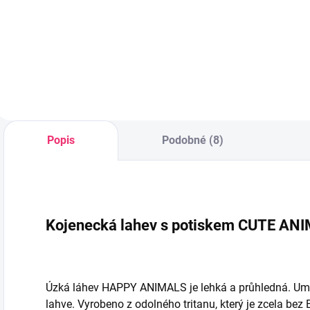
silikon 0-6 m
2-pomalá
69 Kč
39 Kč
vel.L
EasyStart 1ks
Do košíku
Do košíku
Popis
Podobné (8)
Kojenecká lahev s potiskem CUTE AN
Úzká láhev HAPPY ANIMALS je lehká a průhledná. Umo
lahve. Vyrobeno z odolného tritanu, který je zcela bez