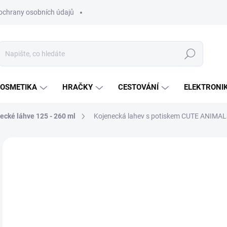
ochrany osobních údajů
Hledat
OSMETIKA
HRAČKY
CESTOVÁNÍ
ELEKTRONI
ecké láhve 125 - 260 ml
Kojenecká lahev s potiskem CUTE ANIMAL
Neohodnoceno
Podrobnosti hodnocení
ZNAČKA:
CANPOL 
68
Měr
SK
cena
MŮŽ
DO:
11.