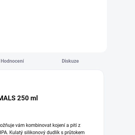
ADVANCED 2
novorozenecký
151 Kč
176 Kč
ks
průtok 0m+
Do košíku
Do košíku
Hodnocení
Diskuze
IMALS 250 ml
žňuje vám kombinovat kojení a pití z
 BPA. Kulatý silikonový dudlík s průtokem