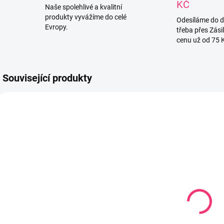
KČ
Naše spolehlivé a kvalitní
produkty vyvážíme do celé
Odesíláme do 
Evropy.
třeba přes Zási
cenu už od 75 
Související produkty
764870
774038
SKLADEM
SKLADEM
(1 KS)
(1 KS)
Savička na
Savička
S
širokou láhev
silikonová
v
First Choice
třešinka široká