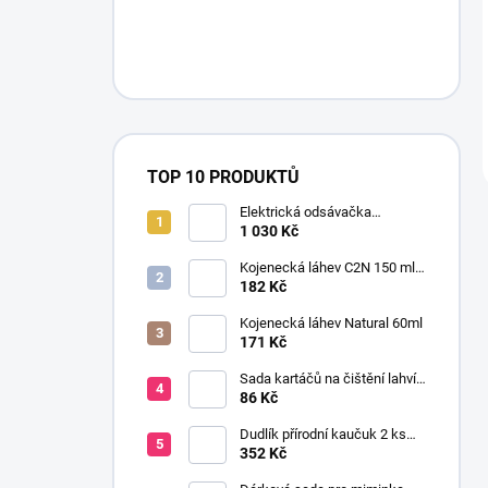
TOP 10 PRODUKTŮ
Elektrická odsávačka
mateřského mléka EasyStart
1 030 Kč
Kojenecká láhev C2N 150 ml
se savičkou s pomalým
182 Kč
průtokem
Kojenecká láhev Natural 60ml
171 Kč
Sada kartáčů na čištění lahví
a saviček s výměnnou rukojetí
86 Kč
šedá
Dudlík přírodní kaučuk 2 ks
BOHEME CLOUD & BLUSH 6+
352 Kč