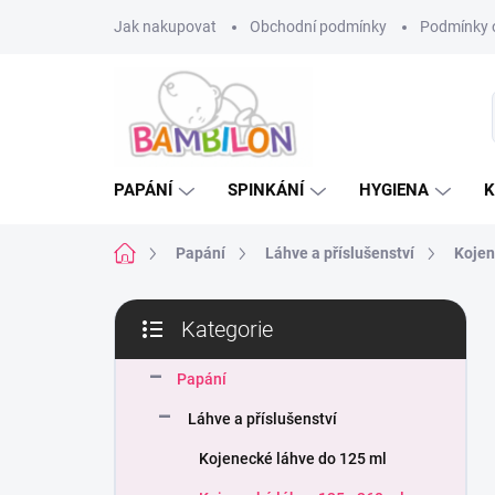
Přejít
Jak nakupovat
Obchodní podmínky
Podmínky 
na
obsah
PAPÁNÍ
SPINKÁNÍ
HYGIENA
K
Domů
Papání
Láhve a příslušenství
Kojen
P
Kategorie
o
Přeskočit
s
kategorie
t
Papání
r
Láhve a příslušenství
a
n
Kojenecké láhve do 125 ml
n