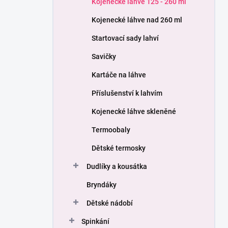
Kojenecké láhve 125 - 260 ml
í
p
Kojenecké láhve nad 260 ml
a
n
Startovací sady lahví
e
Savičky
l
Kartáče na láhve
Příslušenství k lahvím
Kojenecké láhve skleněné
Termoobaly
Dětské termosky
Dudlíky a kousátka
Bryndáky
Dětské nádobí
Spinkání