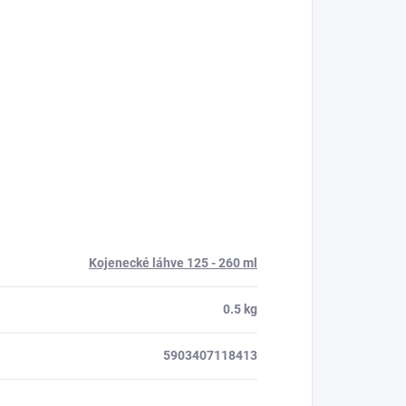
Kojenecké láhve 125 - 260 ml
0.5 kg
5903407118413