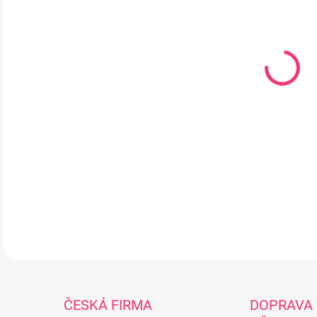
Koj
Úzk
Umo
Vyro
Kul
ml.
poz
DETA
ČESKÁ FIRMA
DOPRAVA 