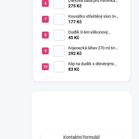
Dárková sada pro miminka
baby gift růžová
275 Kč
Kousátko střeštěný slon 3+
silikon růžová
177 Kč
Dudlík 0-6m silikonový
anatomický NEWBORN BABY
45 Kč
růžová
Kojenecká láhev 270 ml 6+
širokohrdlá OPTIONS PLUS
292 Kč
zelená
Klip na dudlík s dřevěnými
korálky růžová
83 Kč
Máte otázku?
Obraťte se na nás.
Kontaktní formulář