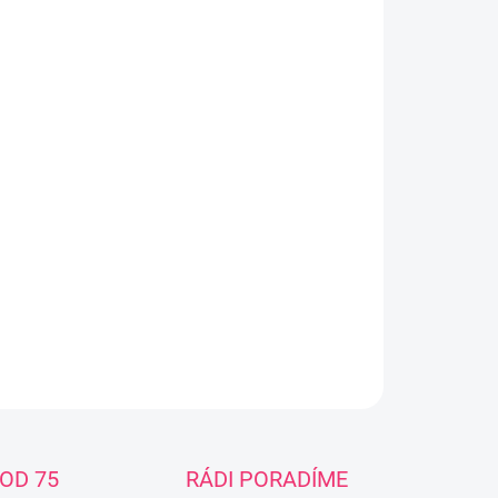
−
+
Přidat do košíku
enecká lahev s potiskem CUTE ANIMALS 250 ml
á láhev HAPPY ANIMALS je lehká a průhledná.
žňuje vám kombinovat kojení a pití z lahve.
beno z odolného tritanu, který je zcela bez BPA.
atý silikonový dudlík s průtokem 12 m +. Objem 250
 Cena je za 1 ks. Požadovanou barvu uvedte v
námce.
ILNÍ INFORMACE
ZEPTAT SE
OD 75
RÁDI PORADÍME