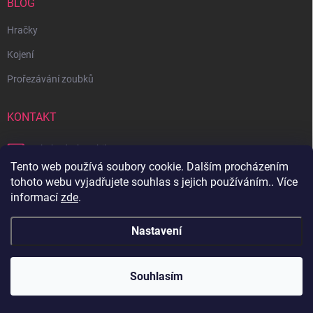
BLOG
Hračky
Kojení
Prořezávání zoubků
KONTAKT
obchod
@
bambilon.cz
Tento web používá soubory cookie. Dalším procházením
+420 728 355 665
tohoto webu vyjadřujete souhlas s jejich používáním.. Více
informací
zde
.
Sledujte nás na Facebooku
Nastavení
Copyright 2026
Bambilon
. Všechna práva vyhrazena.
Souhlasím
Vytvořil Shoptet