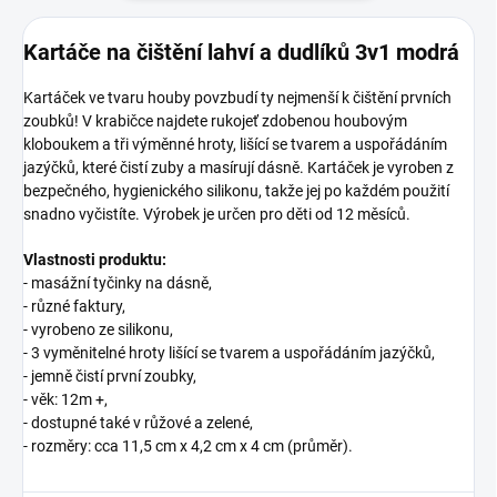
Kartáče na čištění lahví a dudlíků 3v1 modrá
Kartáček ve tvaru houby povzbudí ty nejmenší k čištění prvních
zoubků!
V krabičce najdete rukojeť zdobenou houbovým
kloboukem a tři výměnné hroty, lišící se tvarem a uspořádáním
jazýčků, které čistí zuby a masírují dásně.
Kartáček je vyroben z
bezpečného, ​​hygienického silikonu, takže jej po každém použití
snadno vyčistíte.
Výrobek je určen pro děti od 12 měsíců.
Vlastnosti produktu:
-
masážní tyčinky na dásně
,
- různé faktury
,
- vyrobeno ze silikonu
,
- 3 vyměnitelné hroty lišící se tvarem a uspořádáním jazýčků
,
- jemně čistí první zoubky,
-
věk: 12m +,
- d
ostupné také v růžové a zelené,
-
rozměry: cca 11,5 cm x 4,2 cm x 4 cm (průměr).