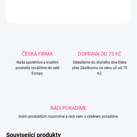
DETAILNÍ INFORMACE
ZEPTAT SE
ČESKÁ FIRMA
DOPRAVA OD 75 KČ
Naše spolehlivé a kvalitní
Odesíláme do druhého dne třeba
produkty vyvážíme do celé
přes Zásilkovnu za cenu už od 75
Evropy.
Kč.
RÁDI PORADÍME
Svým produktům rozumíme a rádi vám s výběrem poradíme.
Související produkty