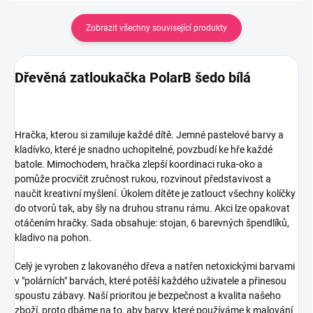
Zobrazit všechny související produkty
Dřevěná zatloukačka PolarB šedo bílá
Hračka, kterou si zamiluje každé dítě. Jemné pastelové barvy a
kladívko, které je snadno uchopitelné, povzbudí ke hře každé
batole. Mimochodem, hračka zlepší koordinaci ruka-oko a
pomůže procvičit zručnost rukou, rozvinout představivost a
naučit kreativní myšlení. Úkolem dítěte je zatlouct všechny kolíčky
do otvorů tak, aby šly na druhou stranu rámu. Akci lze opakovat
otáčením hračky. Sada obsahuje: stojan, 6 barevných špendlíků,
kladivo na pohon.
Celý je vyroben z lakovaného dřeva a natřen netoxickými barvami
v "polárních" barvách, které potěší každého uživatele a přinesou
spoustu zábavy. Naší prioritou je bezpečnost a kvalita našeho
zboží, proto dbáme na to, aby barvy, které používáme k malování