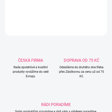
na zipModerní pletený svetr s kapsami.Krásné pastelové
barvy.Složení: 35% bevlna, 65% akryl
DETAILNÍ INFORMACE
ZEPTAT SE
ČESKÁ FIRMA
DOPRAVA OD 75 KČ
Naše spolehlivé a kvalitní
Odesíláme do druhého dne třeba
produkty vyvážíme do celé
přes Zásilkovnu za cenu už od 75
Evropy.
Kč.
RÁDI PORADÍME
Svým produktům rozumíme a rádi vám s výběrem poradíme.