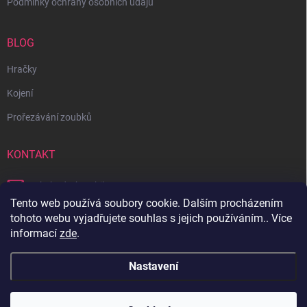
Podmínky ochrany osobních údajů
BLOG
Hračky
Kojení
Prořezávání zoubků
KONTAKT
obchod
@
bambilon.cz
Tento web používá soubory cookie. Dalším procházením
+420 728 355 665
tohoto webu vyjadřujete souhlas s jejich používáním.. Více
informací
zde
.
Sledujte nás na Facebooku
Nastavení
Copyright 2026
Bambilon
. Všechna práva vyhrazena.