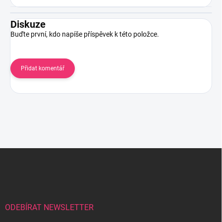
Diskuze
Buďte první, kdo napíše příspěvek k této položce.
Přidat komentář
Z
á
p
a
t
í
ODEBÍRAT NEWSLETTER