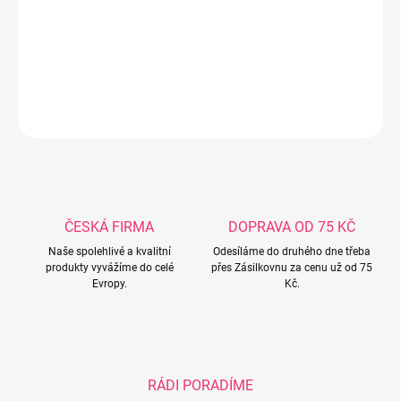
Maltex Baby s moderním a univerzálním tvarem, tlumenými
barvami a veselou grafikou uvádí nejmladší do světa nezávislosti.
Rozměry: délka / šířka / výška: 29 cm / 29 cm / 22 cm
DETAILNÍ INFORMACE
ZEPTAT SE
ČESKÁ FIRMA
DOPRAVA OD 75 KČ
Naše spolehlivé a kvalitní
Odesíláme do druhého dne třeba
produkty vyvážíme do celé
přes Zásilkovnu za cenu už od 75
Evropy.
Kč.
RÁDI PORADÍME