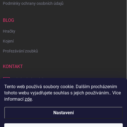
Podmínky ochrany osobních údajů
BLOG
Hračky
Kojení
Prořezávání zoubků
KONTAKT
obchod
@
bambilon.cz
Tento web používá soubory cookie. Dalším procházením
+420 728 355 665
tohoto webu vyjadřujete souhlas s jejich používáním.. Více
informací
zde
.
Sledujte nás na Facebooku
Nastavení