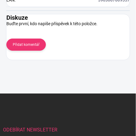
EAN
:
5903067009557
Diskuze
Buďte první, kdo napíše příspěvek k této položce.
Přidat komentář
Z
á
p
a
t
í
ODEBÍRAT NEWSLETTER