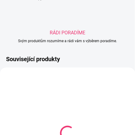
RÁDI PORADÍME
Svým produktům rozumíme a rádi vám s výběrem poradíme.
Související produkty
SKLADEM
SKLADEM U DODAVATELE
(1 KS)
Matrace ortopedická
Matrace molitan 120x60