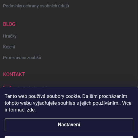
Podmínky ochrany osobních údajů
BLOG
Hračky
Kojení
Prořezávání zoubků
KONTAKT
obchod
@
bambilon.cz
Tento web používá soubory cookie. Dalším procházením
+420 728 355 665
tohoto webu vyjadřujete souhlas s jejich používáním.. Více
informací
zde
.
Sledujte nás na Facebooku
Nastavení