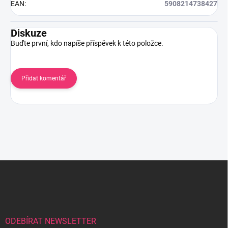
EAN
:
5908214738427
Diskuze
Buďte první, kdo napíše příspěvek k této položce.
Přidat komentář
Z
á
p
a
t
í
ODEBÍRAT NEWSLETTER