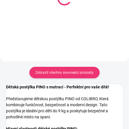
AERO 120x60x10 cm
cm
1 901 Kč
388 Kč
Do košíku
Do košíku
Zobrazit všechny související produkty
Dětská postýlka PINO s matrací - Perfektní pro vaše dítě!
Představujeme dětskou postýlku PINO od COLIBRO, která
kombinuje funkčnost, bezpečnost a moderní design. Tato
postýlka je ideální pro děti do 9 kg a poskytuje bezpečné a
pohodlné místo na spaní.
Hlavní vlastnosti dětské postýlky PINO: