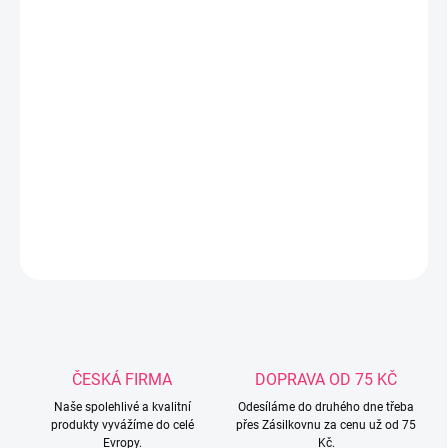
14.8.2026
−
+
Přidat do košíku
Dětská postýlka PINO od COLIBRO s matrací, moskytiérou a
lehkou konstrukcí pro snadné přenášení. Ideální pro děti do 9 kg.
Perfektní do každého interiéru.
DETAILNÍ INFORMACE
ZEPTAT SE
ČESKÁ FIRMA
DOPRAVA OD 75 KČ
Naše spolehlivé a kvalitní
Odesíláme do druhého dne třeba
produkty vyvážíme do celé
přes Zásilkovnu za cenu už od 75
Evropy.
Kč.