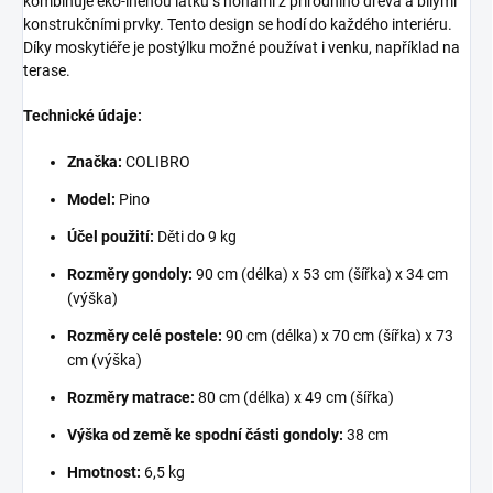
kombinuje eko-lněnou látku s nohami z přírodního dřeva a bílými
konstrukčními prvky. Tento design se hodí do každého interiéru.
Díky moskytiéře je postýlku možné používat i venku, například na
terase.
Technické údaje:
Značka:
COLIBRO
Model:
Pino
Účel použití:
Děti do 9 kg
Rozměry gondoly:
90 cm (délka) x 53 cm (šířka) x 34 cm
(výška)
Rozměry celé postele:
90 cm (délka) x 70 cm (šířka) x 73
cm (výška)
Rozměry matrace:
80 cm (délka) x 49 cm (šířka)
Výška od země ke spodní části gondoly:
38 cm
Hmotnost:
6,5 kg