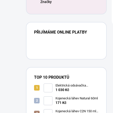
Značky
PŘIJÍMÁME ONLINE PLATBY
TOP 10 PRODUKTŮ
Elektrická odsávačka
mateřského mléka EasyStart
1 030 Kč
Kojenecká láhev Natural 60ml
171 Kč
Kojenecká láhev C2N 150 ml