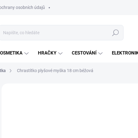
ochrany osobních údajů
Hledat
OSMETIKA
HRAČKY
CESTOVÁNÍ
ELEKTRONI
tka
Chrastítko plyšové myška 18 cm béžová
Neohodnoceno
Podrobnosti hodnocení
ZNAČKA:
AXIOM
1
Měr
SK
cena
MŮŽ
DO:
10.