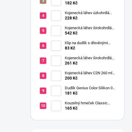
se savičkou s pomalým
182 Kč
průtokem
Kojenecká láhev úzkohrdlá
OPTIONS 250 ml
228 Kč
transparentní
Kojenecká láhev širokohrdlá
OPTIONS+ 2x270 ml růžová
542 Kč
Klip na dudlík s dřevěnými
korálky růžová
83 Kč
Kojenecká láhev širokohrdlá
OPTIONS+ 150 ml
261 Kč
transparentní
Kojenecká láhev C2N 260 ml
se savičkou s pomalým
200 Kč
průtokem
Dudlík Genius Color Silikon 0-
6 m 2 ks šedá
181 Kč
Kouzelný hrneček Classic
Avent 200 ml kluk
165 Kč