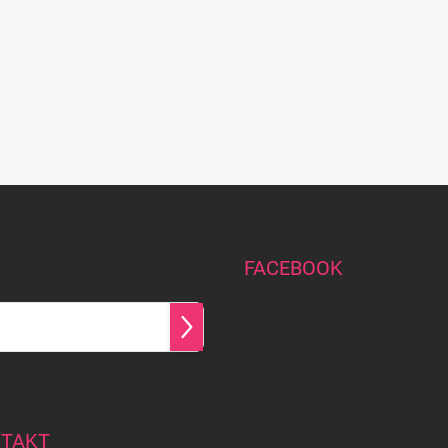
FACEBOOK
Přihlásit
se
h údajů
TAKT