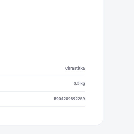
Chrastítka
0.5 kg
5904209892259