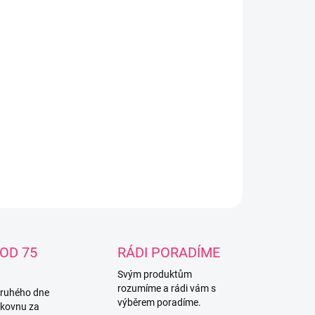
−
+
Přidat do košíku
astítko plyšové myška 18 cm béžová Specifikace
obeno z jemného materiálu, je lehká a bezpečná. Do
čky.Materiál: 100% polyester, plyš.Rozměry hračky:
18 cm.Udržujte v čistotě.Nevyvařujte, nesterilizujte.
ILNÍ INFORMACE
ZEPTAT SE
OD 75
RÁDI PORADÍME
Svým produktům
rozumíme a rádi vám s
druhého dne
výběrem poradíme.
lkovnu za