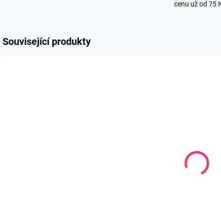
cenu už od 75 
Související produkty
786723
5907893
SKLADEM
SKLADEM U
(2 KS)
DODAVATELE
Závěsná
Přítulníček
hračka s
HAPPY
c
klipem Sloth
PANDA BLINK
r
Leon béžová
& SHINE
324 Kč
94 Kč
Do košíku
Do košíku