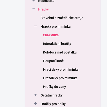
Kosmetika
í
p
Hračky
a
n
Stavební a změdělské stroje
e
Hračky pro miminka
l
Chrastítka
Interaktivní hračky
Kolotoče nad postýlku
Houpací koně
Hrací deky pro miminka
Hrazdičky pro miminka
Hračky do vany
Ostatní hračky
Hračky pro holky