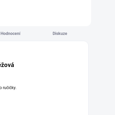
Hodnocení
Diskuze
éžová
 ručičky.