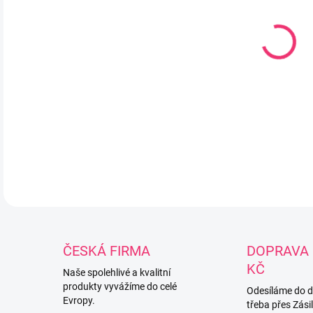
Chr
Vyr
ruči
cca 
DETA
ČESKÁ FIRMA
DOPRAVA 
KČ
Naše spolehlivé a kvalitní
produkty vyvážíme do celé
Odesíláme do 
Evropy.
třeba přes Zási