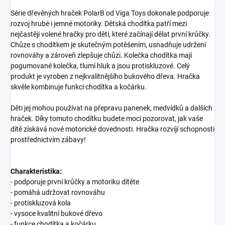
Série dřevěných hraček PolarB od Viga Toys dokonale podporuje
rozvoj hrubé i jemné motoriky. Dětská chodítka patří mezi
nejčastěji volené hračky pro děti, které začínají dělat první krůčky.
Chůze s chodítkem je skutečným potěšením, usnadňuje udržení
rovnováhy a zároveň zlepšuje chůzi. Kolečka chodítka mají
pogumované kolečka, tlumí hluk a jsou protiskluzové. Celý
produkt je vyroben z nejkvalitnějšího bukového dřeva. Hračka
skvěle kombinuje funkci chodítka a kočárku.
Děti jej mohou používat na přepravu panenek, medvídků a dalších
hraček. Díky tomuto chodítku budete moci pozorovat, jak vaše
dítě získává nové motorické dovednosti. Hračka rozvíjí schopnosti
prostřednictvím zábavy!
Charakteristika:
- podporuje první krůčky a motoriku dítěte
- pomáhá udržovat rovnováhu
- protiskluzová kola
- vysoce kvalitní bukové dřevo
- funkce chodítka a kočárku