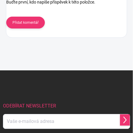
Buďte první, kdo napíše příspěvek k této položce.
Přidat komentář
Z
á
p
a
t
í
ODEBÍRAT NEWSLETTER
Přihl
se