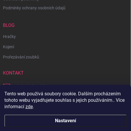
Podmínky ochrany osobních údajů
BLOG
Hračky
Kojení
Prořezávání zoubků
KONTAKT
obchod
@
bambilon.cz
Tento web používá soubory cookie. Dalším procházením
+420 728 355 665
tohoto webu vyjadřujete souhlas s jejich používáním.. Více
informací
zde
.
Sledujte nás na Facebooku
Nastavení