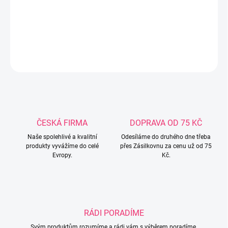
výšivkou na zipModerní pletený svetr s kapsami.Krásné pastelové
barvy.Složení: 35% bevlna, 65% akryl
DETAILNÍ INFORMACE
ZEPTAT SE
ČESKÁ FIRMA
DOPRAVA OD 75 KČ
Naše spolehlivé a kvalitní
Odesíláme do druhého dne třeba
produkty vyvážíme do celé
přes Zásilkovnu za cenu už od 75
Evropy.
Kč.
RÁDI PORADÍME
Svým produktům rozumíme a rádi vám s výběrem poradíme.