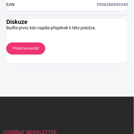
EAN
:
5906286890340
Diskuze
Buďte první, kdo napíše příspěvek k této položce.
Přidat komentář
Z
á
p
a
t
í
ODEBÍRAT NEWSLETTER