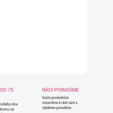
−
+
Přidat do košíku
vý spací merino pytel puntíky v délce 100 cm Spací pytel s
ívkou z merino vlny k celoročnímu použití. Gramáž merina
00g/m2, 100% MERINO extra 18,5 µm. Vnější strana
ího pytle je ze 100% bio-bavlny.
ILNÍ INFORMACE
ZEPTAT SE
OD 75
RÁDI PORADÍME
Svým produktům
rozumíme a rádi vám s
druhého dne
výběrem poradíme.
lkovnu za