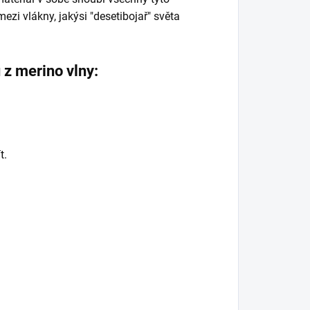
ezi vlákny, jakýsi "desetibojař" světa
 z merino vlny:
t.