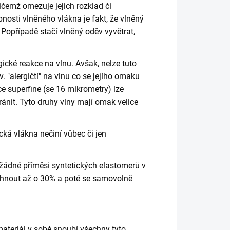
řičemž omezuje jejich rozklad či
sti vlněného vlákna je fakt, že vlněný
Popřípadě stačí vlněný oděv vyvětrat,
ické reakce na vlnu. Avšak, nelze tuto
v. "alergičtí" na vlnu co se jejího omaku
e superfine (se 16 mikrometry) lze
it. Tyto druhy vlny mají omak velice
cká vlákna nečiní vůbec či jen
é, žádné příměsi syntetických elastomerů v
táhnout až o 30% a poté se samovolně
materiál v sobě snoubí všechny tyto