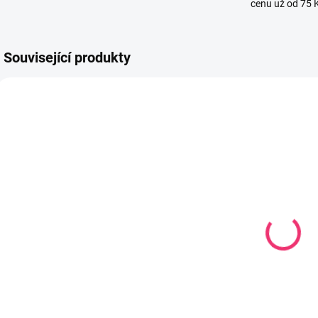
cenu už od 75 
Související produkty
22214
1796
SKLADEM U
SKLADEM U
DODAVATELE
DODAVATELE
Hypoalergenní
Polštář a
P
polštář a
peřinka FUN
p
peřinka 90 x
90x120 /
120 cm
40x60 cm
319 Kč
584 Kč
Do košíku
Do košíku