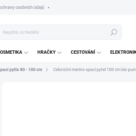
ochrany osobních údajů
Hledat
OSMETIKA
HRAČKY
CESTOVÁNÍ
ELEKTRONI
pací pytle 80 - 100 cm
Celoroční merino spací pytel 100 cm bio pun
Neohodnoceno
Podrobnosti hodnocení
ZNAČKA:
KAARSG
1 
Měr
SK
cena
MŮŽ
DO:
12.