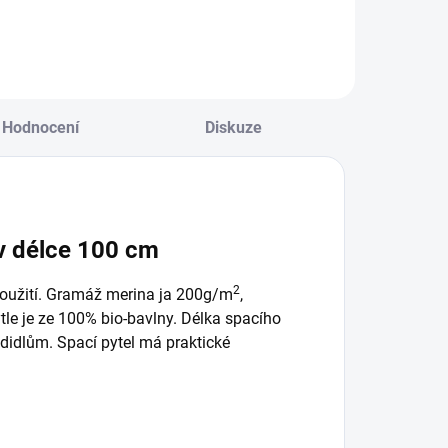
Hodnocení
Diskuze
 v délce 100 cm
2
použití. Gramáž merina ja 200g/m
,
le je ze 100% bio-bavlny. Délka spacího
hodidlům. Spací pytel má praktické