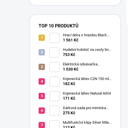
TOP 10 PRODUKTŮ
Hrací deka s hrazdou Black
and White Gymini Magické
1 561 Kč
příběhy
Hudební kolotoč na cesty tiny
Meadow Days
753 Kč
Elektrická odsávačka
mateřského mléka EasyStart
1 030 Kč
Kojenecká láhev C2N 150 ml
se savičkou s pomalým
182 Kč
průtokem
Kojenecká láhev Natural 60ml
171 Kč
Dárková sada pro miminka
baby gift růžová
275 Kč
Multifunkční klipy Silver little
stars 2 ks
112 Kč