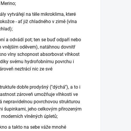
 Merino;
ly vytvářejí na těle mikroklima, které
kožce - ať již chladného v zimě (vlna
chlad);
ní a odvádí pot; ten se buď odpaří nebo
ším vnějším oděvem), natáhnou dovnitř
lákno vlny schopnost absorbovat vlhkost
e díky svému hydrofobnímu povrchu i
roveň neztrácí nic ze své
struktuře dobře prodyšný ("dýchá"), a to i
 vlastnost zároveň umožňuje vlhkosti ve
ná nepravidelnou povrchovou strukturou
ými šupinkami, jeho celkovým přirozeným
u moderních vlněných úpletů;
lákno a takto na sebe váže mnohé