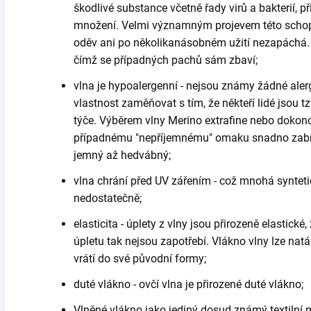
škodlivé substance včetně řady virů a bakterií, p
množení. Velmi významným projevem této schopno
oděv ani po několikanásobném užití nezapáchá. 
čímž se případných pachů sám zbaví;
vlna je hypoalergenní - nejsou známy žádné alerg
vlastnost zaměňovat s tím, že někteří lidé jsou tz
týče. Výběrem vlny Merino extrafine nebo dokonc
případnému "nepříjemnému" omaku snadno zabrán
jemný až hedvábný;
vlna chrání před UV zářením - což mnohá synteti
nedostatečně;
elasticita - úplety z vlny jsou přirozeně elastick
úpletu tak nejsou zapotřebí. Vlákno vlny lze na
vrátí do své původní formy;
duté vlákno - ovčí vlna je přirozené duté vlákno;
Vlněné vlákno jako jediný dosud známý textilní 