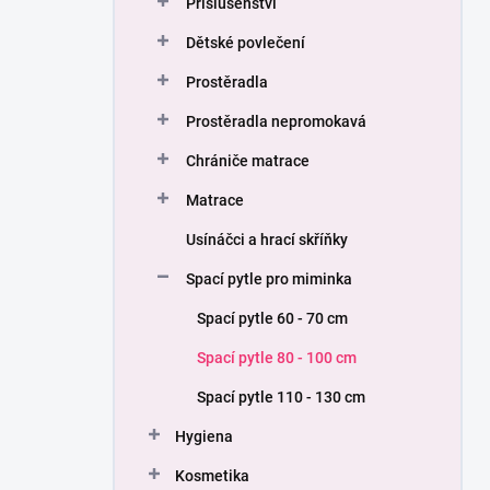
Příslušenství
í
p
Dětské povlečení
a
n
Prostěradla
e
Prostěradla nepromokavá
l
Chrániče matrace
Matrace
Usínáčci a hrací skříňky
Spací pytle pro miminka
Spací pytle 60 - 70 cm
Spací pytle 80 - 100 cm
Spací pytle 110 - 130 cm
Hygiena
Kosmetika