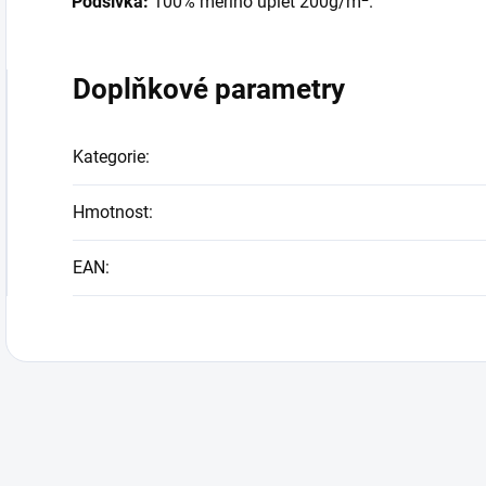
Podšívka:
100% merino úplet 200g/m
.
Doplňkové parametry
Kategorie
:
Hmotnost
:
EAN
: