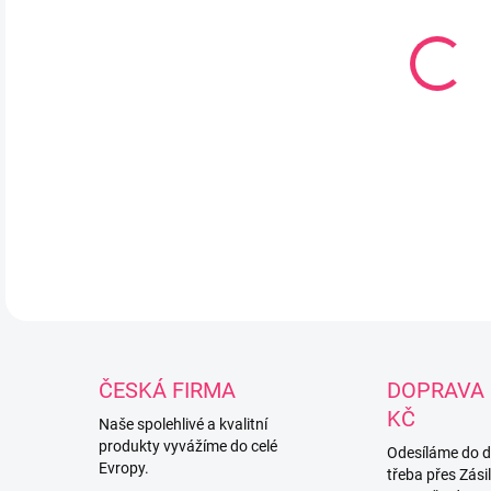
Béžo
podš
ja 2
spac
DETA
ČESKÁ FIRMA
DOPRAVA 
KČ
Naše spolehlivé a kvalitní
produkty vyvážíme do celé
Odesíláme do 
Evropy.
třeba přes Zási