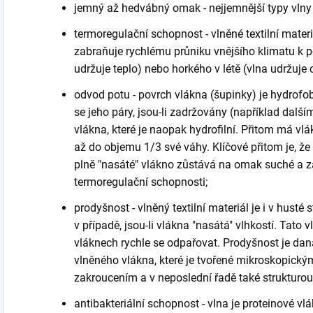
jemný až hedvábný omak - nejjemnější typy vlny
termoregulační schopnost - vlněné textilní materiá
zabraňuje rychlému průniku vnějšího klimatu k po
udržuje teplo) nebo horkého v létě (vlna udržuje 
odvod potu - povrch vlákna (šupinky) je hydrofob
se jeho páry, jsou‑li zadržovány (například dal
vlákna, které je naopak hydrofilní. Přitom má v
až do objemu 1/3 své váhy. Klíčové přitom je, ž
plně "nasáté" vlákno zůstává na omak suché a zá
termoregulační schopnosti;
prodyšnost - vlněný textilní materiál je i v husté 
v případě, jsou‑li vlákna "nasátá" vlhkostí. Tato
vláknech rychle se odpařovat. Prodyšnost je da
vlněného vlákna, které je tvořené mikroskopick
zakroucením a v neposlední řadě také strukturo
antibakteriální schopnost - vlna je proteinové v