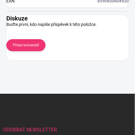
EAN
:
8590850604920
Diskuze
Buďte první, kdo napíše příspěvek k této položce.
Přidat komentář
Z
á
p
a
t
í
ODEBÍRAT NEWSLETTER