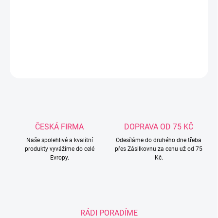
Dětská šusťáková bunda s kapucí, v barvě bordó s růžovým
pruhem. Materiál:polyester 100%,podšívka:bavlna 100%. Pouze ve
velikosti:92
DETAILNÍ INFORMACE
ZEPTAT SE
ČESKÁ FIRMA
DOPRAVA OD 75 KČ
Naše spolehlivé a kvalitní
Odesíláme do druhého dne třeba
produkty vyvážíme do celé
přes Zásilkovnu za cenu už od 75
Evropy.
Kč.
RÁDI PORADÍME