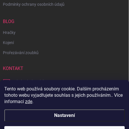
Podmínky ochrany osobních údajů
BLOG
Hračky
Kojení
Prořezávání zoubků
KONTAKT
obchod
@
bambilon.cz
Tento web používá soubory cookie. Dalším procházením
+420 728 355 665
tohoto webu vyjadřujete souhlas s jejich používáním.. Více
informací
zde
.
Sledujte nás na Facebooku
Nastavení