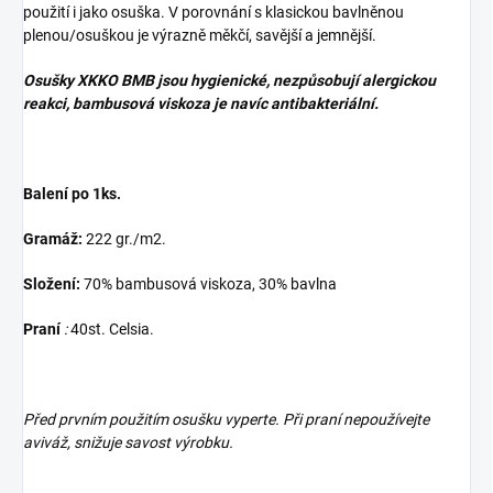
použití i jako osuška. V porovnání s klasickou bavlněnou
plenou/osuškou je výrazně měkčí, savější a jemnější.
Osušky XKKO BMB jsou hygienické, nezpůsobují alergickou
reakci, bambusová viskoza je navíc antibakteriální.
Balení po 1ks.
Gramáž:
222 gr./m2.
Složení:
70% bambusová viskoza, 30% bavlna
Praní
:
40st. Celsia.
Před prvním použitím osušku vyperte. Při praní nepoužívejte
aviváž, snižuje savost výrobku.