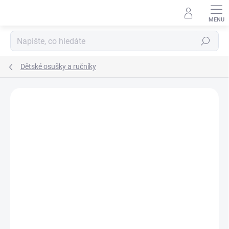
Přejít
na
obsah
Hledat
Dětské osušky a ručníky
Podrobnosti hodnocení
Neohodnoceno
ZNAČKA:
KIKKO