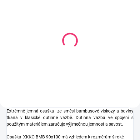
SKLADEM U DODAVATELE
SKLADEM
(2 KS)
Dětský župan s výšivkou
Dětský župan Coral tisk
Coral 80-92 cm fleece
3D vel.80-92 cm fleece
252 Kč
253 Kč
Do košíku
Do košíku
Extrémně jemná osuška ze směsi bambusové viskozy a bavlny
tkaná v klasické dutinné vazbě. Dutinná vazba ve spojení s
použitým materiálem zaručuje výjimečnou jemnost a savost.
Osuška XKKO BMB 90x100 má vzhledem k rozměrům široké