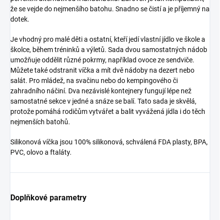
že se vejde do nejmenšího batohu. Snadno se čistí a je příjemný na
dotek.
Je vhodný pro malé děti a ostatní, kteří jedí vlastní jídlo ve škole a
školce, během tréninků a výletů. Sada dvou samostatných nádob
umožňuje oddělit různé pokrmy, například ovoce ze sendviče.
Můžete také odstranit víčka a mít dvě nádoby na dezert nebo
salát. Pro mládež, na svačinu nebo do kempingového či
zahradního náčiní. Dva nezávislé kontejnery fungují lépe než
samostatné sekce v jedné a snáze se balí. Tato sada je skvělá,
protože pomáhá rodičům vytvářet a balit vyvážená jídla i do těch
nejmenších batohů.
Silikonová víčka jsou 100% silikonová, schválená FDA plasty, BPA,
PVC, olovo a ftaláty.
Doplňkové parametry