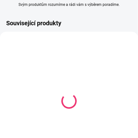
Svým produktům rozumíme a rádi vám s výběrem poradíme.
Související produkty
SKLADEM
SKLADEM
(4 KS)
(2 KS)
Sada lžiček plast 4m 2
Měkká lžička Baby Smile
ks růžová
59 Kč
42 Kč
Do košíku
Do košíku