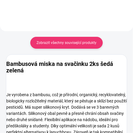
Zobrazit všechny související produkty
Bambusová miska na svačinku 2ks šedá
zelená
Je vyrobena z bambusu, což je přírodní, organický, recyklovatelný,
biologicky rozložitelný materiál, který se pěstuje a sklízí bez použití
pesticidů. Má super silikonový kryt. Dodává se ve 3 barevných
variantách. Silikonový obal pevně a přesně chrání obsah svačiny
nebo druhé snídaně. Flexibilní aplikace na nádobu, ideální pro
předškoláky a studenty. Díky optimální velikosti je sada 2 kusů
perfektní alternativou k lanuchboxu. Zároveň je tak kompatibilní,