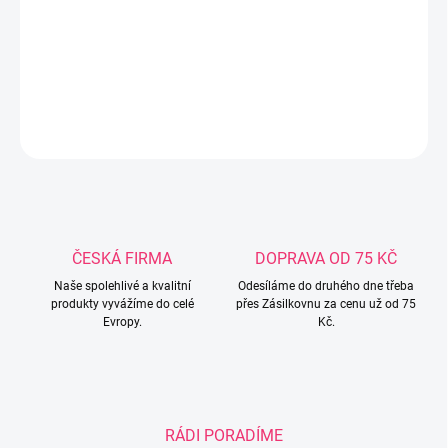
protože pomáhá rodičům vytvářet a balit vyvážená jídla i do těch
nejmenších batohů. Silikonová víčka jsou 100% silikonová,
schválená FDA plasty, BPA, PVC, olovo a ftaláty.
DETAILNÍ INFORMACE
ZEPTAT SE
ČESKÁ FIRMA
DOPRAVA OD 75 KČ
Naše spolehlivé a kvalitní
Odesíláme do druhého dne třeba
produkty vyvážíme do celé
přes Zásilkovnu za cenu už od 75
Evropy.
Kč.
RÁDI PORADÍME