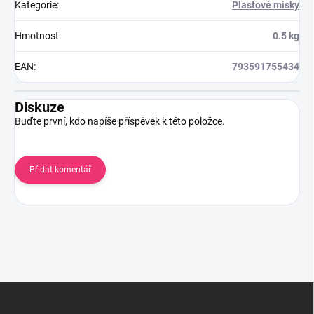
Kategorie
:
Plastové misky
Hmotnost
:
0.5 kg
EAN
:
793591755434
Diskuze
Buďte první, kdo napíše příspěvek k této položce.
Přidat komentář
Z
á